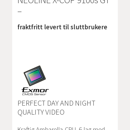
NEOLINE X-COP 9100s GT
–
fraktfritt levert til sluttbrukere
PERFECT DAY AND NIGHT
QUALITY VIDEO
Kraftig Ambarella-CPU, 6 lag med