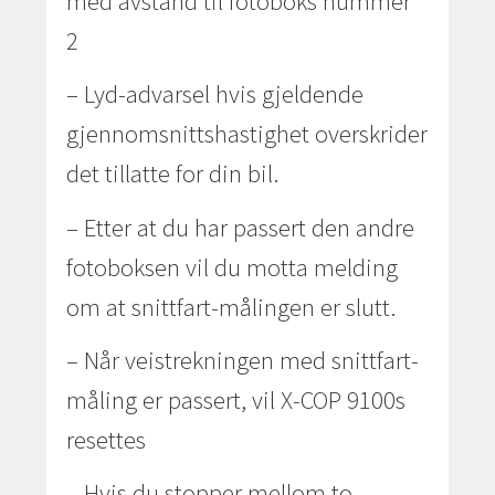
med avstand til fotoboks nummer
2
– Lyd-advarsel hvis gjeldende
gjennomsnittshastighet overskrider
det tillatte for din bil.
– Etter at du har passert den andre
fotoboksen vil du motta melding
om at snittfart-målingen er slutt.
– Når veistrekningen med snittfart-
måling er passert, vil Х-СОР 9100s
resettes
– Hvis du stopper mellom to