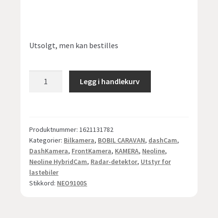
Utsolgt, men kan bestilles
NEOLINE
Legg i handlekurv
X-
COP
9100s
GT
Produktnummer:
1621131782
-
Kategorier:
Bilkamera
,
BOBIL CARAVAN
,
dashCam
,
hybrid
DashKamera
,
FrontKamera
,
KAMERA
,
Neoline
,
(dashCam/radardetektor)
Neoline HybridCam
,
Radar-detektor
,
Utstyr for
lastebiler
antall
Stikkord:
NEO9100S