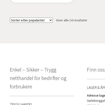
Sortert
Viser alle 14 resultater
etter
propularitet
Enkel – Sikker – Trygg
Finn oss
netthandel for bedrifter og
forbrukere
LAGER & ÅP
Adresse lage
Gøteborggat
TRYGG HANDEL