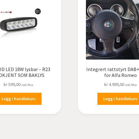
ID LED 18W lysbar – R23
Integrert rattstyrt DAB
DKJENT SOM BAKLYS
for Alfa Romeo
kr
599,00
kr
4.999,00
inkl.Mva
inkl.Mva
Legg i handlekurv
Legg i handlekurv