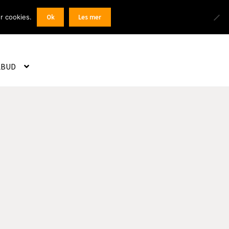
Products
r cookies.
Ok
Les mer
 / Registrer
search
LBUD