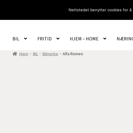
Hopp
Hopp
Nettstedet benytter cookies for å 
til
til
navigasjon
innhold
BIL
FRITID
HJEM – HOME
NÆRIN
Hjem
BIL
Bilmerke
Alfa Romeo