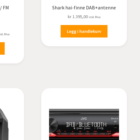
 / FM
Shark hai-finne DAB+antenne
kr
1.395,00
inkl.Mva
Legg i handlekurv
åværende
nkl.Mva
ris
:
r 1.749,00.