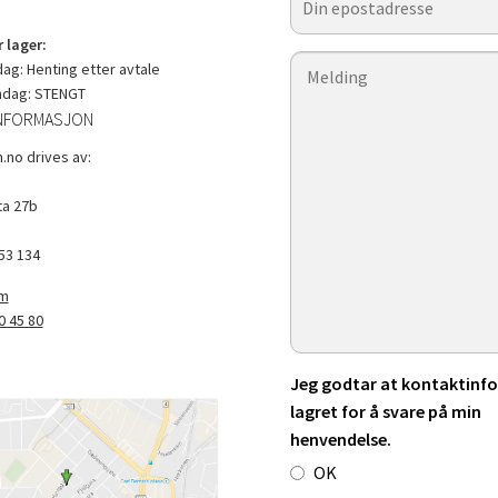
 lager:
g: Henting etter avtale
ndag: STENGT
NFORMASJON
.no drives av:
a 27b
53 134
om
0 45 80
Jeg godtar at kontaktinfo 
lagret for å svare på min
henvendelse.
OK