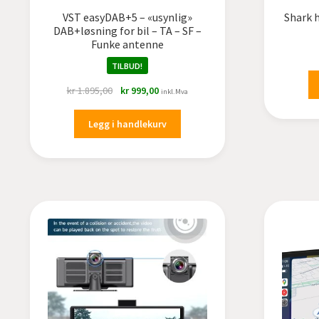
VST easyDAB+5 – «usynlig»
Shark h
DAB+løsning for bil – TA – SF –
Funke antenne
TILBUD!
Opprinnelig
Nåværende
kr
1.895,00
kr
999,00
inkl.Mva
pris
pris
var:
er:
Legg i handlekurv
kr 1.895,00.
kr 999,00.