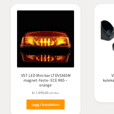
VST LED Mini bar LTDV1665M
V
magnet-feste- ECE R65 –
kulek
orange
kr
1.899,00
inkl.Mva
Legg i handlekurv