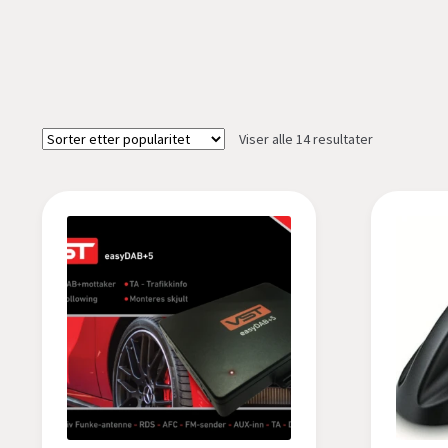
Sortert
Viser alle 14 resultater
etter
propularitet