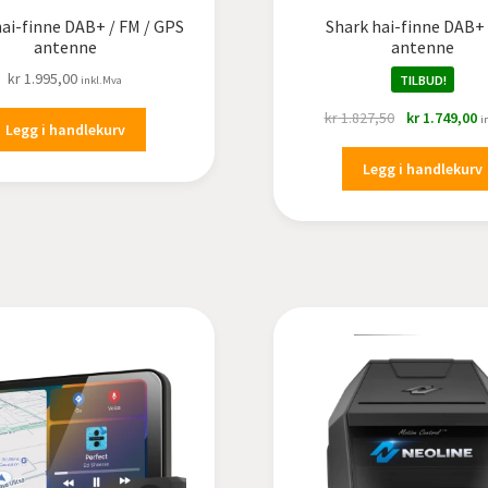
ai-finne DAB+ / FM / GPS
Shark hai-finne DAB+
antenne
antenne
kr
1.995,00
TILBUD!
inkl.Mva
Opprinnelig
N
kr
1.827,50
kr
1.749,00
i
Legg i handlekurv
pris
p
var:
er
Legg i handlekurv
kr 1.827,50.
k