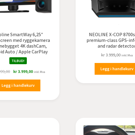
line SmartWay 6,25″
NEOLINE X-COP 8700s
screen med ryggekamera
premium-class GPS-in
nnebygget 4K dashCam,
and radar detector
id Auto / Apple CarPlay
kr
3.999,00
inkl.Mva
TILBUD!
Legg i handlekurv
Opprinnelig
Nåværende
999,00
kr
3.999,00
inkl.Mva
pris
pris
var:
er:
Legg i handlekurv
kr 4.999,00.
kr 3.999,00.