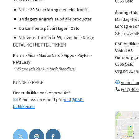
0566 Oslo
Vi har
30 års erfaring
med elektronikk
Åpningstider
14 dagers angrefrist
på alle produkter
Mandag–freda
Lørdag & sø
Du kan hente på vårt lager i
Oslo
SELSKAPSI
Vi leverer for kun kr 99,- over hele Norge
DAB-butikken
BETALING I NETTBUTIKKEN
Veibel AS
Klarna • Visa • MasterCard • Vipps • PayPal •
Gøteborggat
NetsEasy
0566 Oslo
* Faktura (gjelder kun for forhandlere)
Org.nr: 917 8
KUNDESERVICE
veibel.c
(+47) 40 0
Finner du ikke ønsket produkt?
Send oss en e-post på:
post@DAB-
butikken.no