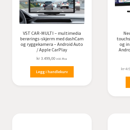
VST CAR-MULTI – multimedia
Neo
berørings-skjerm med dashCam
touch
og ryggekamera – Android Auto
og i
/ Apple CarPlay
Andro
kr
3.499,00
inkl.Mva
kr
4.
Legg i handlekurv