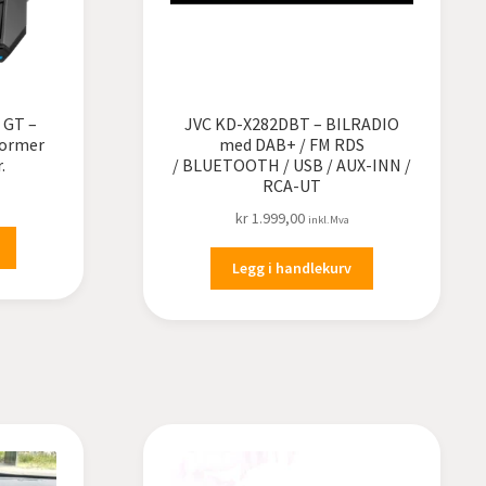
 GT –
JVC KD-X282DBT – BILRADIO
former
med DAB+ / FM RDS
.
/ BLUETOOTH / USB / AUX-INN /
RCA-UT
kr
1.999,00
inkl.Mva
Legg i handlekurv