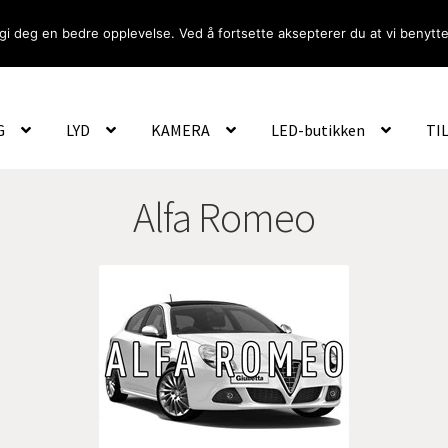
gi deg en bedre opplevelse. Ved å fortsette aksepterer du at vi benytte
Om Oss
Logg inn
G
LYD
KAMERA
LED-butikken
TI
Alfa Romeo