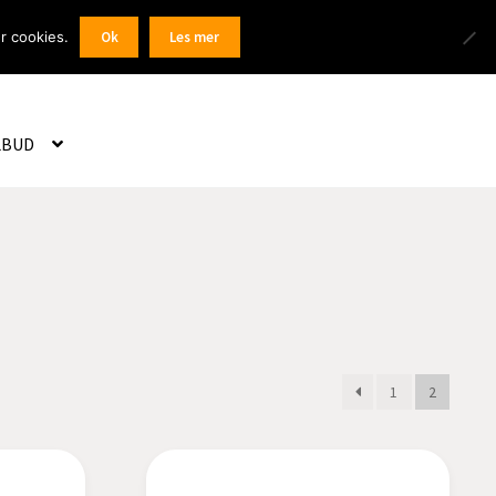
Products
r cookies.
Ok
Les mer
 / Registrer
search
LBUD
1
2