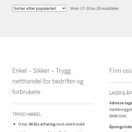
Sortert
Viser 17–20 av 20 resultater
etter
propula
Enkel – Sikker – Trygg
Finn oss
netthandel for bedrifter og
forbrukere
LAGER & ÅP
Adresse lage
Gøteborggat
TRYGG HANDEL
0566 Oslo
Vi har
30 års erfaring
med elektronikk
Åpningstider