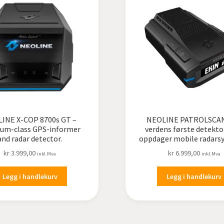
INE X-COP 8700s GT –
NEOLINE PATROLSCAN
um-class GPS-informer
verdens første detekt
and radar detector.
oppdager mobile radars
kr
3.999,00
kr
6.999,00
inkl.Mva
inkl.Mva
Legg i handlekurv
Legg i handlekurv