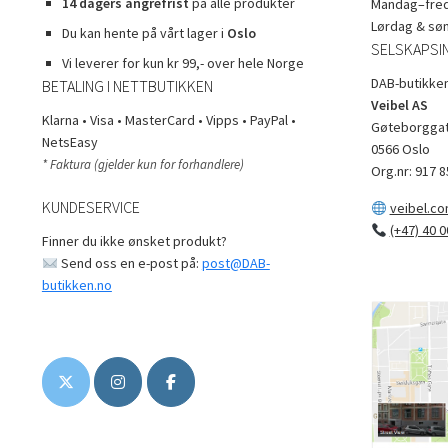
14 dagers angrefrist
på alle produkter
Mandag–freda
Lørdag & sø
Du kan hente på vårt lager i
Oslo
SELSKAPSI
Vi leverer for kun kr 99,- over hele Norge
DAB-butikken
BETALING I NETTBUTIKKEN
Veibel AS
Klarna • Visa • MasterCard • Vipps • PayPal •
Gøteborggat
NetsEasy
0566 Oslo
* Faktura (gjelder kun for forhandlere)
Org.nr: 917 8
KUNDESERVICE
veibel.c
(+47) 40 0
Finner du ikke ønsket produkt?
Send oss en e-post på:
post@DAB-
butikken.no