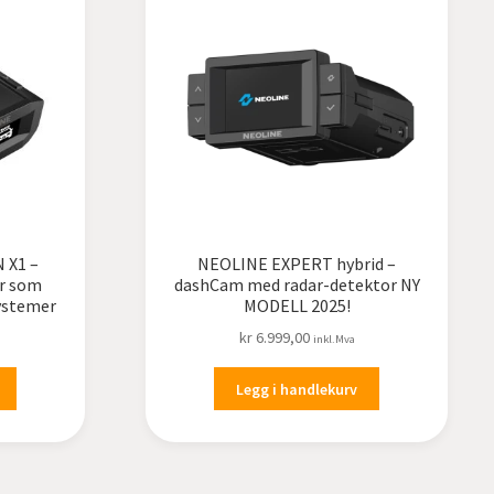
 X1 –
NEOLINE EXPERT hybrid –
or som
dashCam med radar-detektor NY
ystemer
MODELL 2025!
kr
6.999,00
inkl.Mva
Legg i handlekurv