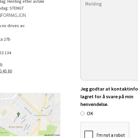
g: Henting etter avtale
ndag: STENGT
NFORMASJON
.no drives av:
a 27b
53 134
om
0 45 80
Jeg godtar at kontaktinfo 
lagret for å svare på min
henvendelse.
OK