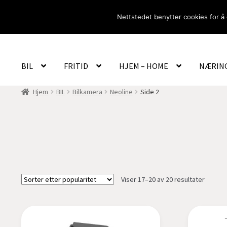
Hopp
Hopp
Nettstedet benytter cookies for å 
til
til
navigasjon
innhold
BIL
FRITID
HJEM – HOME
NÆRIN
Hjem
BIL
Bilkamera
Neoline
Side 2
Sortert
Viser 17–20 av 20 resultater
etter
propula