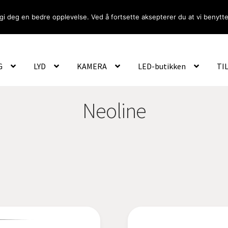
gi deg en bedre opplevelse. Ved å fortsette aksepterer du at vi benytte
Om Oss
Logg inn
G
LYD
KAMERA
LED-butikken
TI
Neoline
ritet