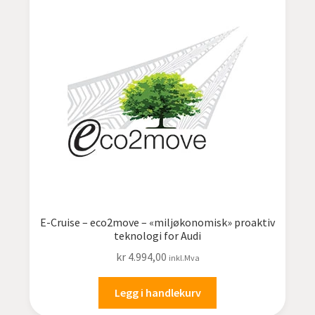
E-Cruise – eco2move – «miljøkonomisk» proaktiv
teknologi for Audi
kr
4.994,00
inkl.Mva
Legg i handlekurv