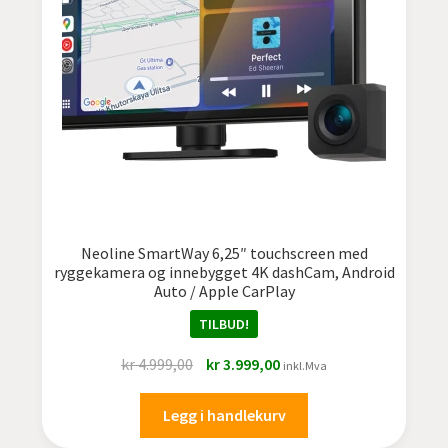
Neoline SmartWay 6,25″ touchscreen med
ryggekamera og innebygget 4K dashCam, Android
Auto / Apple CarPlay
TILBUD!
Opprinnelig
Nåværende
kr
4.999,00
kr
3.999,00
inkl.Mva
pris
pris
var:
er:
Legg i handlekurv
kr 4.999,00.
kr 3.999,00.