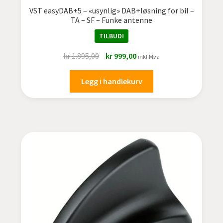
VST easyDAB+5 – «usynlig» DAB+løsning for bil –
TA – SF – Funke antenne
KIA
TILBUD!
Land Rover
Opprinnelig
Nåværende
kr
1.895,00
kr
999,00
inkl.Mva
pris
pris
MAN
var:
er:
Legg i handlekurv
kr 1.895,00.
kr 999,00.
Mazda
Mercedes Benz
Mercedes Benz vare- og lastebil
MINI
Mitsubishi