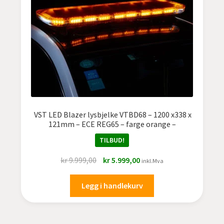
VST LED Blazer lysbjelke VTBD68 – 1200 x338 x
121mm – ECE REG65 – farge orange –
TILBUD!
Opprinnelig
Nåværende
kr
9.999,00
kr
5.999,00
inkl.Mva
pris
pris
var:
er:
Legg i handlekurv
kr 9.999,00.
kr 5.999,00.