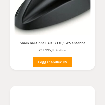
Nissan
OPEL
Peugeot
Range Rover
Shark hai-finne DAB+ / FM / GPS antenne
kr
1.995,00
inkl.Mva
Renault
Legg i handlekurv
SAAB
SCANIA
Skoda
Subaru