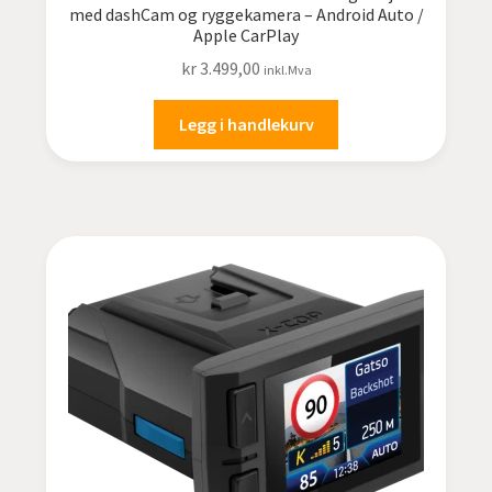
med dashCam og ryggekamera – Android Auto /
Apple CarPlay
kr
3.499,00
inkl.Mva
Legg i handlekurv