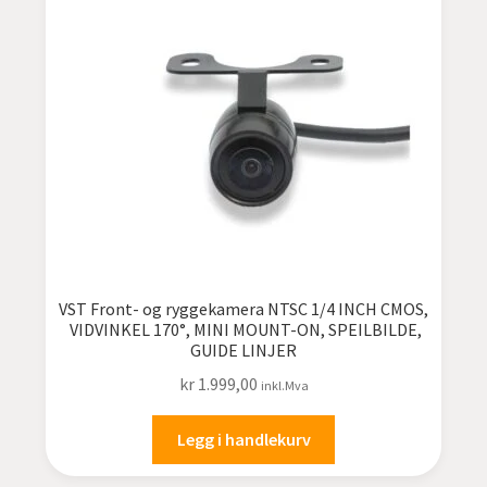
Suzuki
Toyota varebil
VOLVO
VOLVO lastebil
VW
VST Front- og ryggekamera NTSC 1/4 INCH CMOS,
VIDVINKEL 170°, MINI MOUNT-ON, SPEILBILDE,
Utstyr for lastebiler
GUIDE LINJER
kr
1.999,00
inkl.Mva
Fold
Bilstereo
ut
Legg i handlekurv
undermen
Fold
Bilutstyr
ut