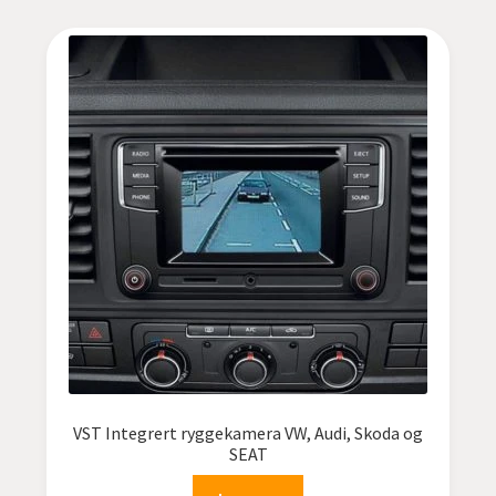
VST Integrert ryggekamera VW, Audi, Skoda og
SEAT