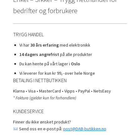
bedrifter og forbrukere
TRYGG HANDEL
Vi har
30 års erfaring
med elektronikk
14 dagers angrefrist
på alle produkter
Du kan hente på vårt lager i
Oslo
Vi leverer for kun kr 99,- over hele Norge
BETALING I NETTBUTIKKEN
Klarna • Visa • MasterCard • Vipps • PayPal • NetsEasy
* Faktura (gjelder kun for forhandlere)
KUNDESERVICE
Finner du ikke ønsket produkt?
Send oss en e-post på:
post@DAB-butikken.no