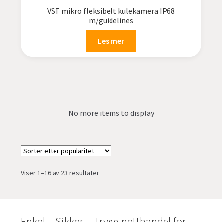
VST mikro fleksibelt kulekamera IP68
m/guidelines
Les mer
No more items to display
Sortert
Viser 1–16 av 23 resultater
etter
propularitet
Enkel – Sikker – Trygg netthandel for