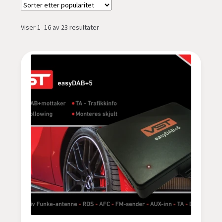
BMW
Sortert
Viser 1–16 av 23 resultater
Citroën
etter
propularitet
Ferrari
FIAT
FORD
Hyundai
Isuzu
IVECO
Jaguar