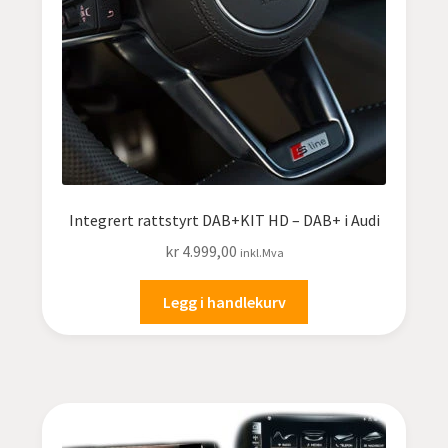
Integrert rattstyrt DAB+KIT HD – DAB+ i Audi
kr
4.999,00
inkl.Mva
Legg i handlekurv