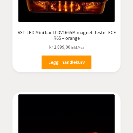
VST LED Mini bar LTDV1665M magnet-feste- ECE
R65 – orange
kr
1.899,00
inkl.Mva
Legg i handlekurv