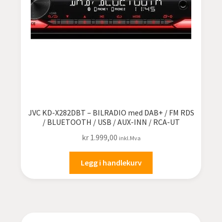
JVC KD-X282DBT – BILRADIO med DAB+ / FM RDS
/ BLUETOOTH / USB / AUX-INN / RCA-UT
kr
1.999,00
inkl.Mva
Legg i handlekurv