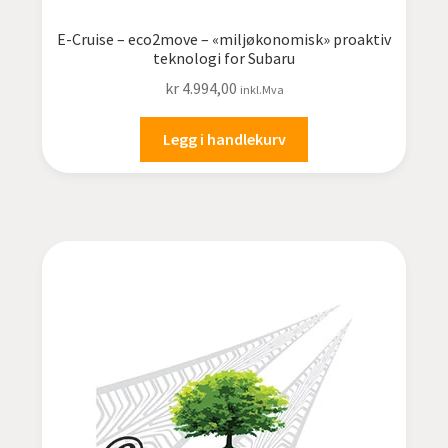
E-Cruise – eco2move – «miljøkonomisk» proaktiv
teknologi for Subaru
kr
4.994,00
inkl.Mva
Legg i handlekurv