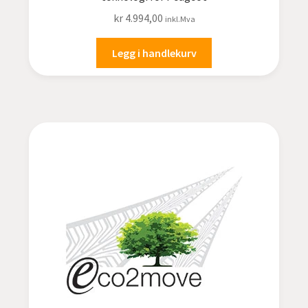
kr
4.994,00
inkl.Mva
Legg i handlekurv