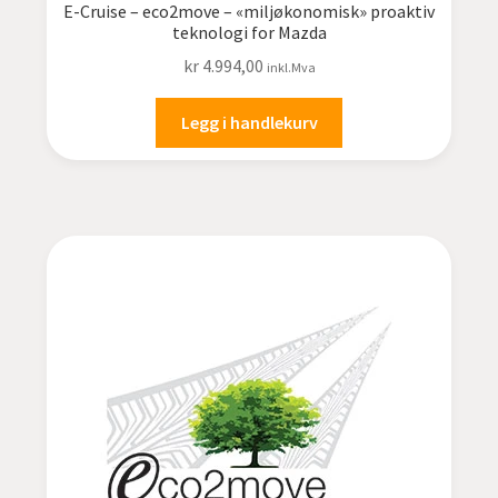
E-Cruise – eco2move – «miljøkonomisk» proaktiv
teknologi for Mazda
kr
4.994,00
inkl.Mva
Legg i handlekurv