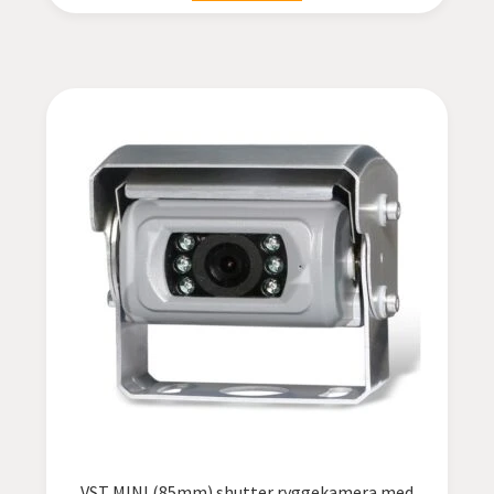
VST MINI (85mm) shutter ryggekamera med