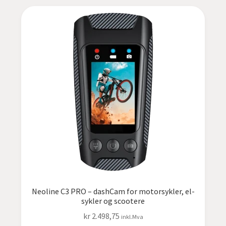
ut
undermen
Fold
LED-butikken
ut
undermen
Fold
TILBUD
ut
undermen
Neoline C3 PRO – dashCam for motorsykler, el-
sykler og scootere
kr
2.498,75
inkl.Mva