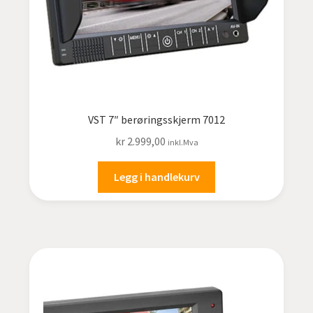
VST 7″ berøringsskjerm 7012
kr
2.999,00
inkl.Mva
Legg i handlekurv