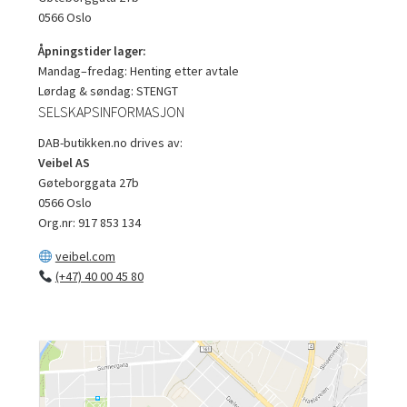
0566 Oslo
Åpningstider lager:
Mandag–fredag: Henting etter avtale
Lørdag & søndag: STENGT
SELSKAPSINFORMASJON
DAB-butikken.no drives av:
Veibel AS
Gøteborggata 27b
0566 Oslo
Org.nr: 917 853 134
veibel.com
(+47) 40 00 45 80