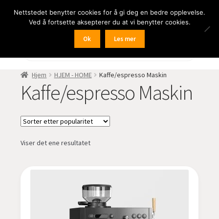
Nettstedet benytter cookies for å gi deg en bedre opplevelse.
Hopp
Hopp
Meny
Ved å fortsette aksepterer du at vi benytter cookies.
til
til
navigasjon
innhold
Ok
Les mer
Fold
BIL
Products
search
ut
undermen
Fold
FRITID
Hjem
HJEM - HOME
Kaffe/espresso Maskin
ut
Kaffe/espresso Maskin
undermen
Fold
HJEM – HOME
ut
undermen
Trådløst
Viser det ene resultatet
Fold
DAByourHome
ut
undermen
Radio
EchoWell rørforsterker