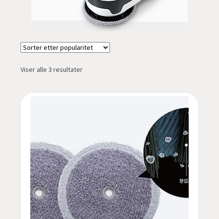
undermen
Fold
TILBUD
ut
undermen
Sortert
Viser alle 3 resultater
etter
propularitet