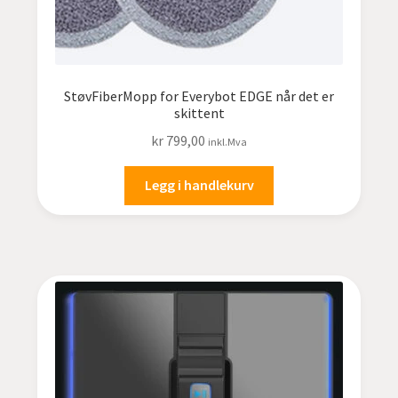
StøvFiberMopp for Everybot EDGE når det er
skittent
kr
799,00
inkl.Mva
Legg i handlekurv