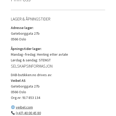
LAGER & ÅPNINGSTIDER
Adresse lager:
Gøteborggata 27b
0566 Oslo
Åpningstider lager:
Mandag–fredag: Henting etter avtale
Lørdag & søndag: STENGT
SELSKAPSINFORMASJON
DAB-butikken.no drives av:
Veibel AS
Gøteborggata 27b
0566 Oslo
Org.nr: 917 853 134
veibel.com
(+47) 40 00 45 80