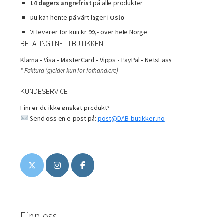
14 dagers angrefrist
på alle produkter
Du kan hente på vårt lager i
Oslo
Vi leverer for kun kr 99,- over hele Norge
BETALING I NETTBUTIKKEN
Klarna • Visa • MasterCard • Vipps • PayPal • NetsEasy
* Faktura (gjelder kun for forhandlere)
KUNDESERVICE
Finner du ikke ønsket produkt?
Send oss en e-post på:
post@DAB-butikken.no
Finn oss