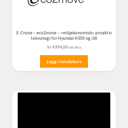
E-Cruise – eco2move – «miljøkonomisk» proaktiv
teknologi for Hyundai H350 og i30
kr
4.994,00
inkl.Mva
Legg i handlekurv