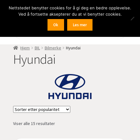
Nettstedet benytter cookies for å gi deg en bedre opplevelse.
Hopp
Hopp
Meny
Ved å fortsette aksepterer du at vi benytter cookies.
til
til
navigasjon
innhold
Ok
Les mer
Fold
BIL
Products
search
ut
undermen
Fold
DAByourCar
Hjem
BIL
Bilmerke
Hyundai
ut
Hyundai
undermen
Fold
dashCam
ut
undermen
Fold
RyggeKamera
ut
undermen
Fold
Bilmerke
ut
undermen
Alfa Romeo
Sortert
Viser alle 15 resultater
Audi
etter
propularitet