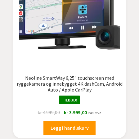
Neoline SmartWay 6,25″ touchscreen med
ryggekamera og innebygget 4K dashCam, Android
Auto / Apple CarPlay
TILBUD!
Opprinnelig
Nåværende
kr
4.999,00
kr
3.999,00
inkl.Mva
pris
pris
var:
er:
Legg i handlekurv
kr 4.999,00.
kr 3.999,00.