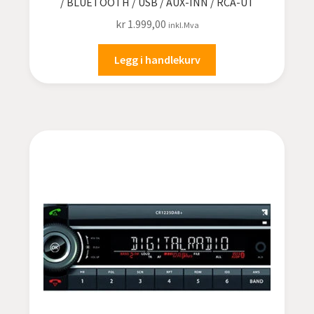
/ BLUETOOTH / USB / AUX-INN / RCA-UT
kr
1.999,00
inkl.Mva
Legg i handlekurv