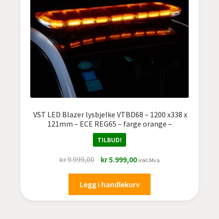
VST LED Blazer lysbjelke VTBD68 – 1200 x338 x
121mm – ECE REG65 – farge orange –
TILBUD!
Opprinnelig
Nåværende
kr
9.999,00
kr
5.999,00
inkl.Mva
pris
pris
var:
er:
Legg i handlekurv
kr 9.999,00.
kr 5.999,00.