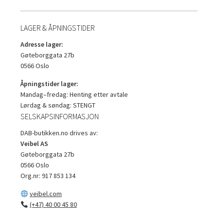
LAGER & ÅPNINGSTIDER
Adresse lager:
Gøteborggata 27b
0566 Oslo
Åpningstider lager:
Mandag–fredag: Henting etter avtale
Lørdag & søndag: STENGT
SELSKAPSINFORMASJON
DAB-butikken.no drives av:
Veibel AS
Gøteborggata 27b
0566 Oslo
Org.nr: 917 853 134
veibel.com
(+47) 40 00 45 80