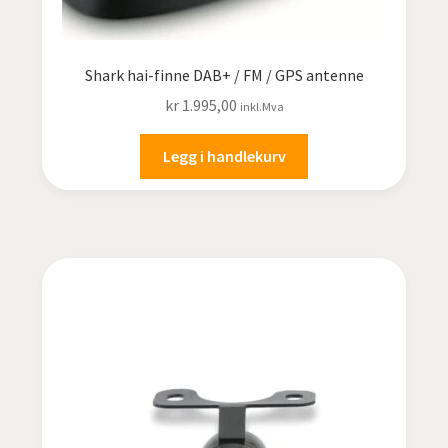
Nissan
OPEL
Shark hai-finne DAB+ / FM / GPS antenne
kr
1.995,00
inkl.Mva
Peugeot
Legg i handlekurv
Range Rover
Renault
SAAB
SCANIA
Skoda
Subaru