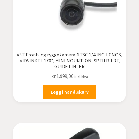
Suzuki
Toyota varebil
VOLVO
VST Front- og ryggekamera NTSC 1/4 INCH CMOS,
VIDVINKEL 170°, MINI MOUNT-ON, SPEILBILDE,
VOLVO lastebil
GUIDE LINJER
kr
1.999,00
inkl.Mva
VW
Legg i handlekurv
Utstyr for lastebiler
Fold
Bilstereo
ut
undermen
Fold
Bilutstyr
ut