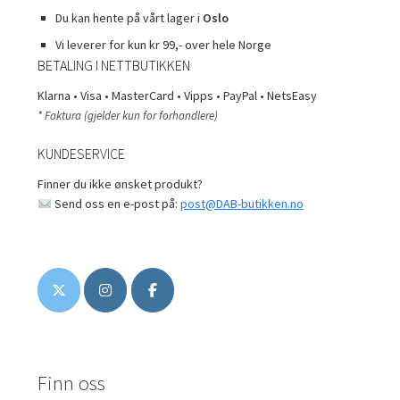
Du kan hente på vårt lager i
Oslo
Vi leverer for kun kr 99,- over hele Norge
BETALING I NETTBUTIKKEN
Klarna • Visa • MasterCard • Vipps • PayPal • NetsEasy
* Faktura (gjelder kun for forhandlere)
KUNDESERVICE
Finner du ikke ønsket produkt?
Send oss en e-post på:
post@DAB-butikken.no
Finn oss