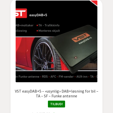
BMW
Citroën
Ferrari
FIAT
FORD
Hyundai
Isuzu
VST easyDAB+5 – «usynlig» DAB+løsning for bil –
TA – SF – Funke antenne
IVECO
TILBUD!
Jaguar