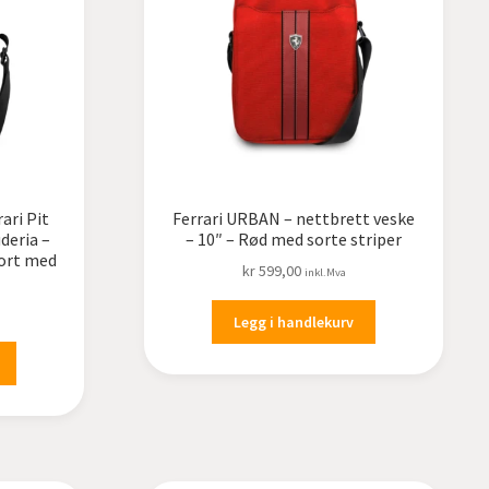
ari Pit
Ferrari URBAN – nettbrett veske
deria –
– 10″ – Rød med sorte striper
Sort med
kr
599,00
inkl.Mva
Legg i handlekurv