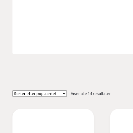
Sortert
Viser alle 14 resultater
etter
propularitet