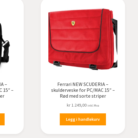
IA –
Ferrari NEW SCUDERIA –
C 15″ –
skulderveske for PC/MAC 15″ –
er
Rød med sorte striper
kr
1.249,00
inkl.Mva
Legg i handlekurv