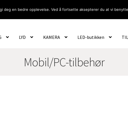
gi deg en bedre opplevelse. Ved å fortsette aksepterer du at vi benytte
Om Oss
Logg inn
G
LYD
KAMERA
LED-butikken
TI
Mobil/PC-tilbehør