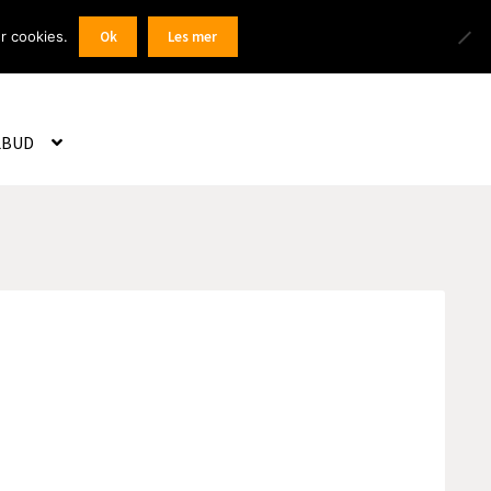
Products
r cookies.
Ok
Les mer
 / Registrer
search
LBUD