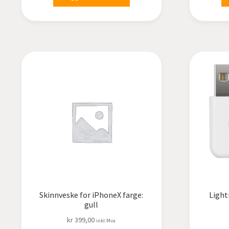
Skinnveske for iPhoneX farge:
Light
gull
kr
399,00
inkl.Mva