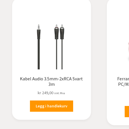
Kabel Audio 3.5mm-2xRCA Svart
Ferra
3m
PC/MA
kr
249,00
inkl.Mva
Legg i handlekurv