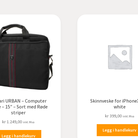
ari URBAN – Computer
Skinnveske for iPhone
 – 15″ – Sort med Røde
white
striper
kr
399,00
inkl.Mva
kr
1.249,00
inkl.Mva
Legg i handlekurv
Legg i handlekurv