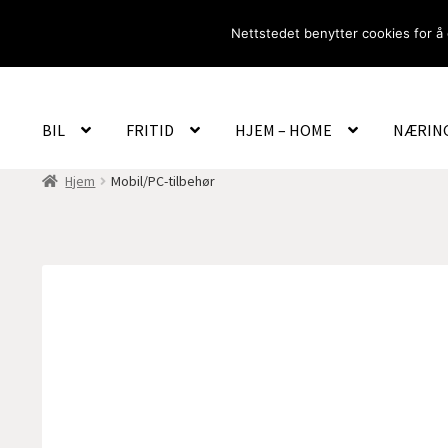
Hopp
Hopp
Nettstedet benytter cookies for å 
til
til
navigasjon
innhold
BIL
FRITID
HJEM – HOME
NÆRIN
Hjem
Mobil/PC-tilbehør