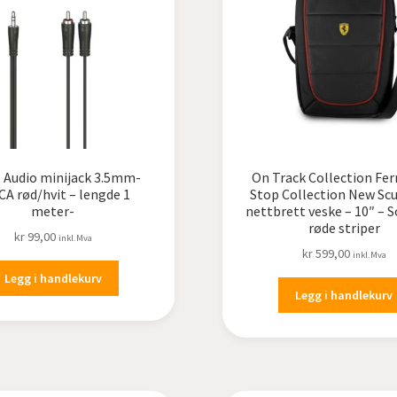
 Audio minijack 3.5mm-
On Track Collection Ferr
CA rød/hvit – lengde 1
Stop Collection New Scu
meter-
nettbrett veske – 10″ – 
røde striper
kr
99,00
inkl.Mva
kr
599,00
inkl.Mva
Legg i handlekurv
Legg i handlekurv