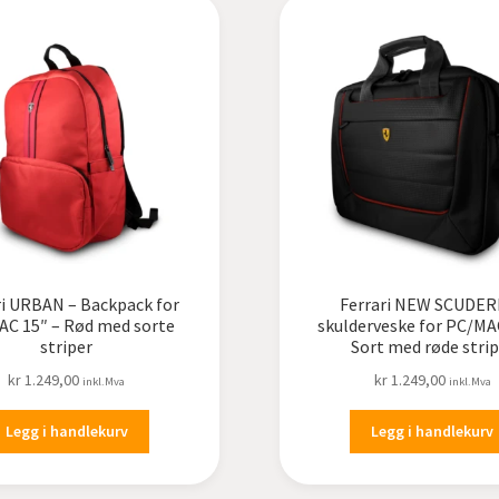
ri URBAN – Backpack for
Ferrari NEW SCUDER
C 15″ – Rød med sorte
skulderveske for PC/MA
striper
Sort med røde strip
kr
1.249,00
kr
1.249,00
inkl.Mva
inkl.Mva
Legg i handlekurv
Legg i handlekurv