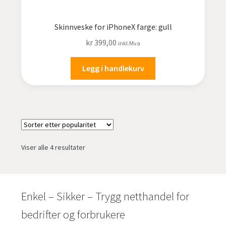
Skinnveske for iPhoneX farge: gull
kr
399,00
inkl.Mva
Legg i handlekurv
Sortert
Viser alle 4 resultater
etter
propularitet
Enkel – Sikker – Trygg netthandel for
bedrifter og forbrukere