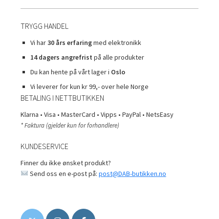
TRYGG HANDEL
Vi har
30 års erfaring
med elektronikk
14 dagers angrefrist
på alle produkter
Du kan hente på vårt lager i
Oslo
Vi leverer for kun kr 99,- over hele Norge
BETALING I NETTBUTIKKEN
Klarna • Visa • MasterCard • Vipps • PayPal • NetsEasy
* Faktura (gjelder kun for forhandlere)
KUNDESERVICE
Finner du ikke ønsket produkt?
Send oss en e-post på:
post@DAB-butikken.no