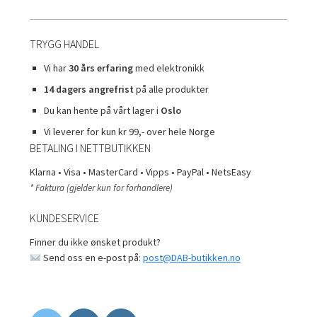
TRYGG HANDEL
Vi har
30 års erfaring
med elektronikk
14 dagers angrefrist
på alle produkter
Du kan hente på vårt lager i
Oslo
Vi leverer for kun kr 99,- over hele Norge
BETALING I NETTBUTIKKEN
Klarna • Visa • MasterCard • Vipps • PayPal • NetsEasy
* Faktura (gjelder kun for forhandlere)
KUNDESERVICE
Finner du ikke ønsket produkt?
Send oss en e-post på:
post@DAB-butikken.no