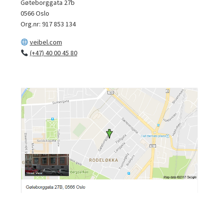
Gøteborggata 27b
0566 Oslo
Org.nr: 917 853 134
veibel.com
(+47) 40 00 45 80