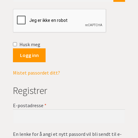
undermen
Fold
TILBUD
ut
undermen
Husk meg
Logg inn
Mistet passordet ditt?
Registrer
Påkrevd
E-postadresse
*
En lenke for å angi et nytt passord vil bli sendt til e-