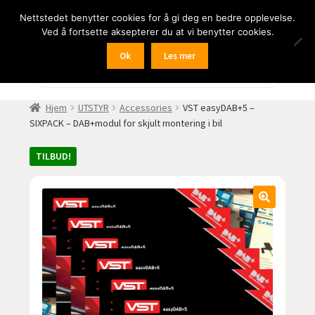
Nettstedet benytter cookies for å gi deg en bedre opplevelse.
Hopp
Hopp
Meny
Ved å fortsette aksepterer du at vi benytter cookies.
til
til
navigasjon
innhold
Ok
Les mer
Fold
BIL
Products
search
ut
undermen
Fold
FRITID
Hjem
UTSTYR
Accessories
VST easyDAB+5 –
ut
SIXPACK – DAB+modul for skjult montering i bil
undermen
Fold
HJEM – HOME
ut
TILBUD!
undermen
Fold
NÆRING
ut
undermen
Fold
LYD
ut
undermen
Fold
KAMERA
ut
undermen
Fold
LED-butikken
ut