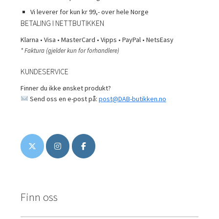
Vi leverer for kun kr 99,- over hele Norge
BETALING I NETTBUTIKKEN
Klarna • Visa • MasterCard • Vipps • PayPal • NetsEasy
* Faktura (gjelder kun for forhandlere)
KUNDESERVICE
Finner du ikke ønsket produkt?
Send oss en e-post på:
post@DAB-butikken.no
Finn oss