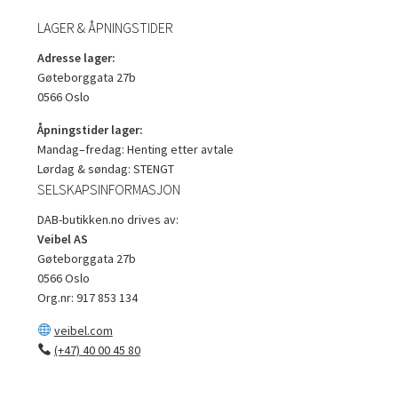
LAGER & ÅPNINGSTIDER
Adresse lager:
Gøteborggata 27b
0566 Oslo
Åpningstider lager:
Mandag–fredag: Henting etter avtale
Lørdag & søndag: STENGT
SELSKAPSINFORMASJON
DAB-butikken.no drives av:
Veibel AS
Gøteborggata 27b
0566 Oslo
Org.nr: 917 853 134
veibel.com
(+47) 40 00 45 80