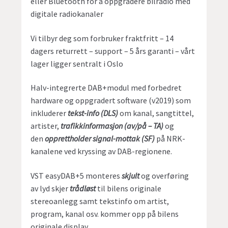
eller Bluetooth for å oppgradere bilradio med
digitale radiokanaler
Vi tilbyr deg som forbruker fraktfritt – 14
dagers returrett – support – 5 års garanti – vårt
lager ligger sentralt i Oslo
Halv-integrerte DAB+modul med forbedret
hardware og oppgradert software (v2019) som
inkluderer
tekst-info (DLS)
om kanal, sangtittel,
artister,
trafikkinformasjon (av/på – TA)
og
den
opprettholder signal-mottak (SF)
på NRK-
kanalene ved kryssing av DAB-regionene.
VST easyDAB+5 monteres
skjult
og overføring
av lyd skjer
trådløst
til bilens originale
stereoanlegg samt tekstinfo om artist,
program, kanal osv. kommer opp på bilens
originale display.