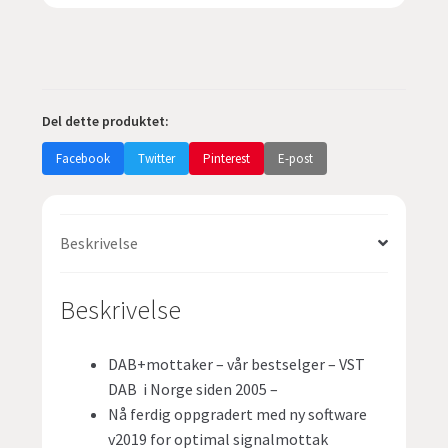
montering
i
bil
antall
Del dette produktet:
Facebook
Twitter
Pinterest
E-post
Beskrivelse
Beskrivelse
DAB+mottaker – vår bestselger – VST
DAB i Norge siden 2005 –
Nå ferdig oppgradert med ny software
v2019 for optimal signalmottak