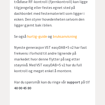
trådløse RF-kontroll (fjernkontroll) kan ligge
tilgjengelig eller festes egnet sted på
dashbordet med festemateriell som ligger i
esken. Den styrer hovedenheten selvom den
ligger gjemt bak i bilen.
Se også
hurtig-guide
og
bruksanvisning
Nyeste generasjon VST easyDAB+5 v2 har fast
frekvens i forhold til andre lignende på
markedet hvor denne flytter på seg etter
støynivå. Med VST easyDAB+5 v2 har du full
kontroll og meget enkel å montere.
Har du spørsmål kan du ringe vår
support
på tlf
40 00 45 80