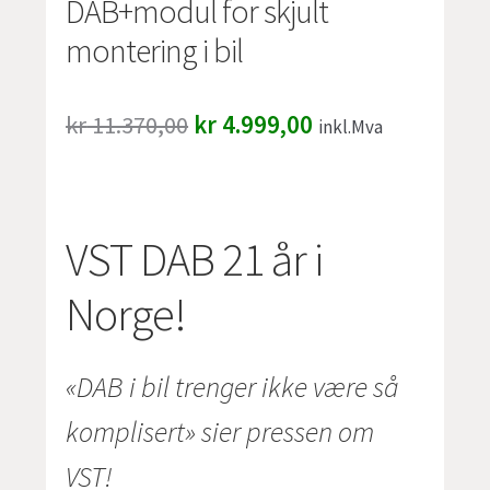
DAB+modul for skjult
montering i bil
Opprinnelig
Nåværende
kr
11.370,00
kr
4.999,00
inkl.Mva
pris
pris
var:
er:
kr 11.370,00.
kr 4.999,00.
VST DAB 21 år i
Norge!
«DAB i bil trenger ikke være så
komplisert» sier pressen om
VST!