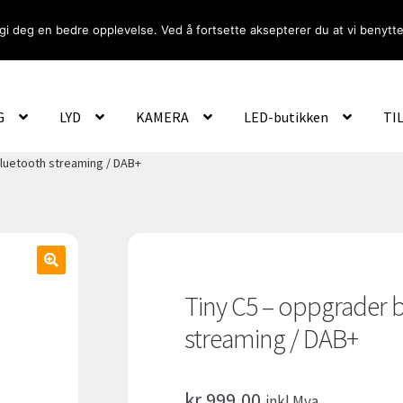
gi deg en bedre opplevelse. Ved å fortsette aksepterer du at vi benytte
Om Oss
Logg inn
G
LYD
KAMERA
LED-butikken
TI
Bluetooth streaming / DAB+
Tiny C5 – oppgrader 
streaming / DAB+
kr
999,00
inkl.Mva