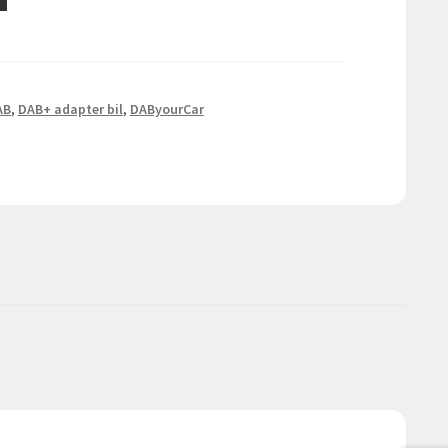
AB
,
DAB+ adapter bil
,
DAByourCar