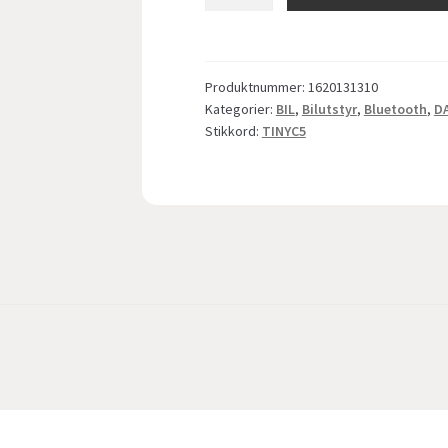
C5
-
oppgrader
bilstereo
Produktnummer:
1620131310
med
Kategorier:
BIL
,
Bilutstyr
,
Bluetooth
,
D
Bluetooth
Stikkord:
TINYC5
streaming
/
DAB+
antall