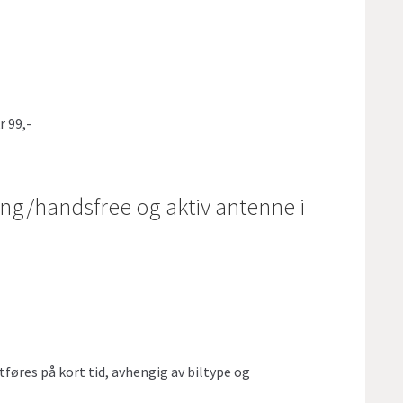
r 99,-
ing/handsfree og aktiv antenne i
føres på kort tid, avhengig av biltype og