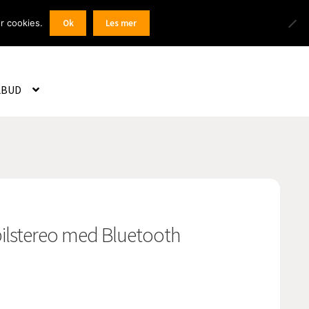
Products
r cookies.
Ok
Les mer
 / Registrer
search
LBUD
bilstereo med Bluetooth