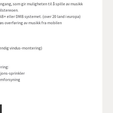
ngang, som gir muligheten til å spille av musikk
bilstereoen.
AB+ eller DMB systemet. (over 20 land i europa)
løs overføring av musikk fra mobilen
vendig vindus-montering)
ering:
jons-sprinkler
ømforsyning