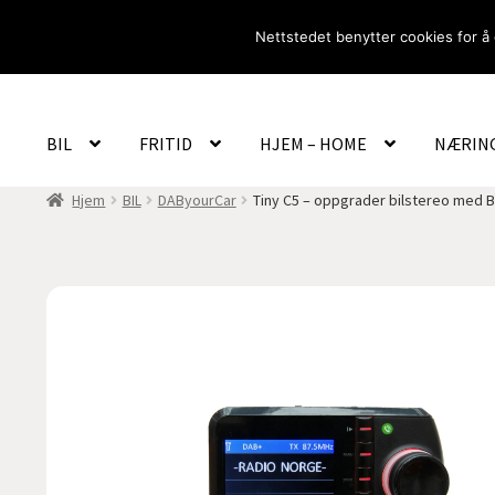
Hopp
Hopp
Nettstedet benytter cookies for å 
til
til
navigasjon
innhold
BIL
FRITID
HJEM – HOME
NÆRIN
Hjem
BIL
DAByourCar
Tiny C5 – oppgrader bilstereo med 