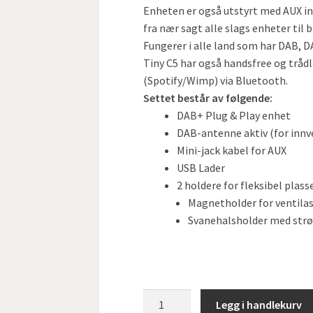
Enheten er også utstyrt med AUX in
fra nær sagt alle slags enheter til 
Fungerer i alle land som har DAB, D
Tiny C5 har også handsfree og tråd
(Spotify/Wimp) via Bluetooth.
Settet består av følgende:
DAB+ Plug & Play enhet
DAB-antenne aktiv (for inn
Mini-jack kabel for AUX
USB Lader
2 holdere for fleksibel plass
Magnetholder for ventilas
Svanehalsholder med str
Tiny
Legg i handlekurv