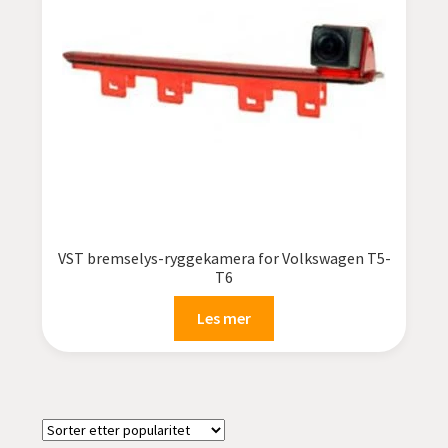
undermen
Fold
TILBUD
ut
undermen
VST bremselys-ryggekamera for Volkswagen T5-
T6
Les mer