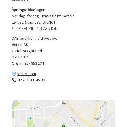
Åpningstider lager:
Mandag–fredag: Henting etter avtale
Lørdag & søndag: STENGT
SELSKAPSINFORMASJON
DAB-butikken.no drives av:
Veibel AS
Gøteborggata 27b
0566 Oslo
Org.nr: 917 853 134
veibel.com
(+47) 40 00 45 80