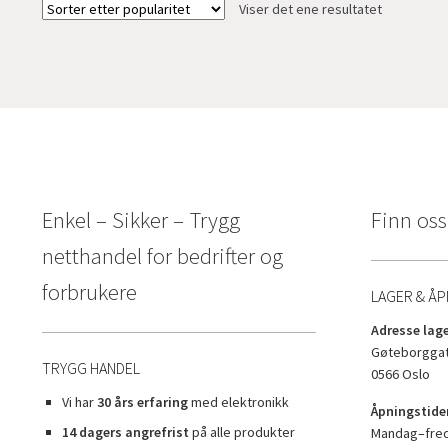
Viser det ene resultatet
Enkel – Sikker – Trygg
Finn oss
netthandel for bedrifter og
forbrukere
LAGER & ÅP
Adresse lage
Gøteborggat
TRYGG HANDEL
0566 Oslo
Vi har
30 års erfaring
med elektronikk
Åpningstider
14 dagers angrefrist
på alle produkter
Mandag–freda