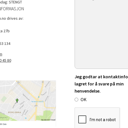
ndag: STENGT
NFORMASJON
.no drives av:
a 27b
53 134
om
0 45 80
Jeg godtar at kontaktinfo 
lagret for å svare på min
henvendelse.
OK