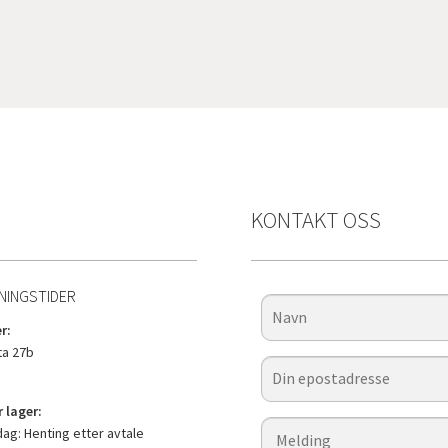
KONTAKT OSS
NINGSTIDER
r:
a 27b
 lager:
g: Henting etter avtale