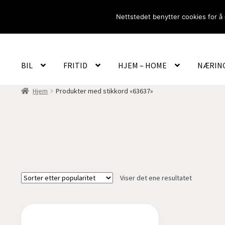
Hopp
Hopp
Nettstedet benytter cookies for å 
til
til
navigasjon
innhold
BIL
FRITID
HJEM – HOME
NÆRIN
Hjem
Produkter med stikkord «63637»
Viser det ene resultatet