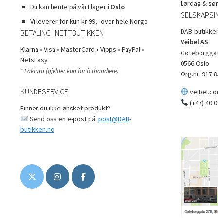
Lørdag & sø
Du kan hente på vårt lager i
Oslo
SELSKAPSI
Vi leverer for kun kr 99,- over hele Norge
DAB-butikken
BETALING I NETTBUTIKKEN
Veibel AS
Klarna • Visa • MasterCard • Vipps • PayPal •
Gøteborggat
NetsEasy
0566 Oslo
* Faktura (gjelder kun for forhandlere)
Org.nr: 917 8
KUNDESERVICE
veibel.c
(+47) 40 0
Finner du ikke ønsket produkt?
Send oss en e-post på:
post@DAB-
butikken.no