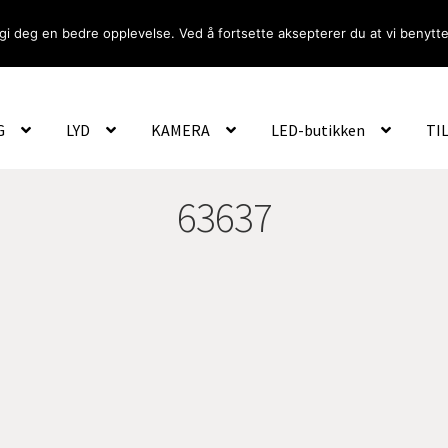
gi deg en bedre opplevelse. Ved å fortsette aksepterer du at vi benytte
Om Oss
Logg inn
G
LYD
KAMERA
LED-butikken
TI
63637