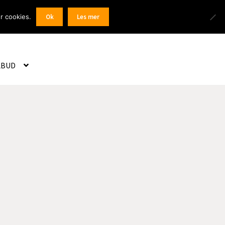
Products
r cookies.
Ok
Les mer
 / Registrer
search
LBUD