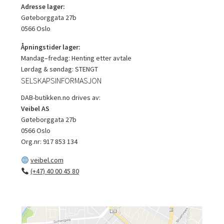
Adresse lager:
Gøteborggata 27b
0566 Oslo
Åpningstider lager:
Mandag–fredag: Henting etter avtale
Lørdag & søndag: STENGT
SELSKAPSINFORMASJON
DAB-butikken.no drives av:
Veibel AS
Gøteborggata 27b
0566 Oslo
Org.nr: 917 853 134
veibel.com
(+47) 40 00 45 80