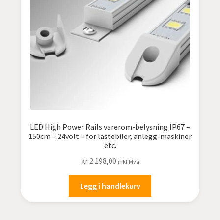
undermen
Fold
TILBUD
ut
undermen
LED High Power Rails varerom-belysning IP67 –
150cm – 24volt – for lastebiler, anlegg-maskiner
etc.
kr
2.198,00
inkl.Mva
Legg i handlekurv