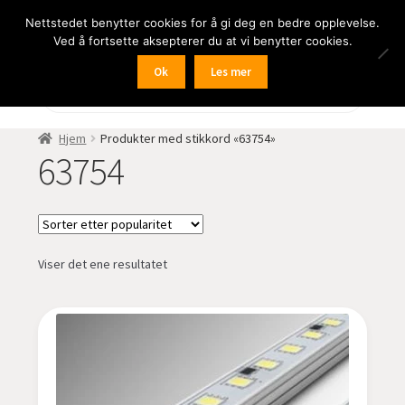
Nettstedet benytter cookies for å gi deg en bedre opplevelse.
Hopp
Hopp
Meny
Ved å fortsette aksepterer du at vi benytter cookies.
til
til
navigasjon
innhold
Ok
Les mer
Fold
BIL
Products
search
ut
undermen
Fold
FRITID
Hjem
Produkter med stikkord «63754»
ut
63754
undermen
Fold
HJEM – HOME
ut
undermen
Fold
NÆRING
ut
Viser det ene resultatet
undermen
Fold
LYD
ut
undermen
Fold
KAMERA
ut
undermen
Fold
LED-butikken
ut