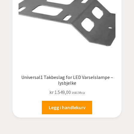
undermen
Fold
TILBUD
ut
undermen
Universal1 Takbeslag for LED Varselslampe –
lysbjelke
kr
1.549,00
inkl.Mva
Legg i handlekurv