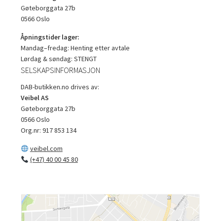
Gøteborggata 27b
0566 Oslo
Åpningstider lager:
Mandag–fredag: Henting etter avtale
Lørdag & søndag: STENGT
SELSKAPSINFORMASJON
DAB-butikken.no drives av:
Veibel AS
Gøteborggata 27b
0566 Oslo
Org.nr: 917 853 134
veibel.com
(+47) 40 00 45 80