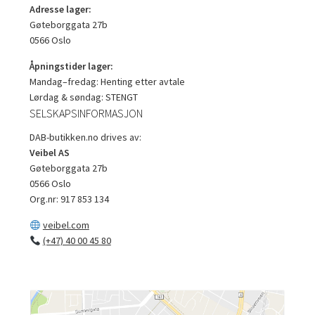
Adresse lager:
Gøteborggata 27b
0566 Oslo
Åpningstider lager:
Mandag–fredag: Henting etter avtale
Lørdag & søndag: STENGT
SELSKAPSINFORMASJON
DAB-butikken.no drives av:
Veibel AS
Gøteborggata 27b
0566 Oslo
Org.nr: 917 853 134
veibel.com
(+47) 40 00 45 80