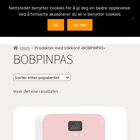
Nettstedet benytter cookies for å gi deg en bedre opplevelse.
Hopp
Hopp
Meny
Ved å fortsette aksepterer du at vi benytter cookies.
til
til
navigasjon
innhold
Ok
Les mer
Fold
BIL
Products
search
ut
undermen
Fold
FRITID
Hjem
Produkter med stikkord «BOBPINPAS»
ut
BOBPINPAS
undermen
Fold
HJEM – HOME
ut
undermen
Fold
NÆRING
ut
Viser det ene resultatet
undermen
Fold
LYD
ut
undermen
Fold
KAMERA
ut
undermen
Fold
LED-butikken
ut