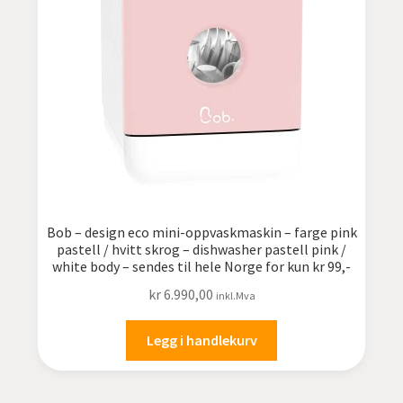
undermen
Fold
TILBUD
ut
undermen
Bob – design eco mini-oppvaskmaskin – farge pink
pastell / hvitt skrog – dishwasher pastell pink /
white body – sendes til hele Norge for kun kr 99,-
kr
6.990,00
inkl.Mva
Legg i handlekurv