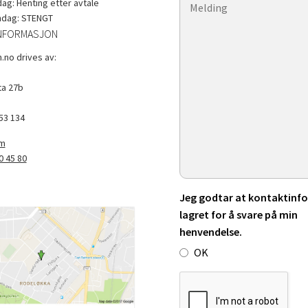
g: Henting etter avtale
ndag: STENGT
NFORMASJON
.no drives av:
a 27b
53 134
om
0 45 80
Jeg godtar at kontaktinfo 
lagret for å svare på min
henvendelse.
OK