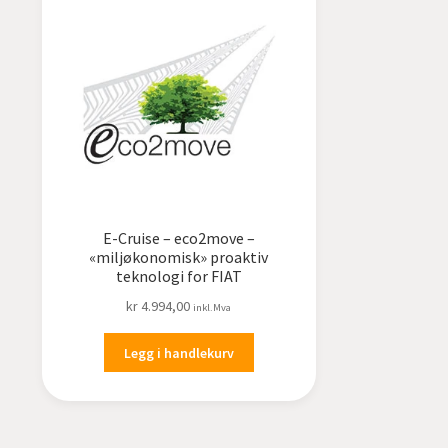
E-Cruise – eco2move –
«miljøkonomisk» proaktiv
teknologi for FIAT
kr
4.994,00
inkl.Mva
Legg i handlekurv