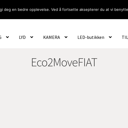
gi deg en bedre opplevelse. Ved å fortsette aksepterer du at vi benytte
Om Oss
Logg inn
G
LYD
KAMERA
LED-butikken
TI
Eco2MoveFIAT