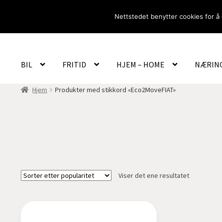
Hopp
Hopp
Nettstedet benytter cookies for å 
til
til
navigasjon
innhold
BIL
FRITID
HJEM – HOME
NÆRIN
Hjem
Produkter med stikkord «Eco2MoveFIAT»
Viser det ene resultatet