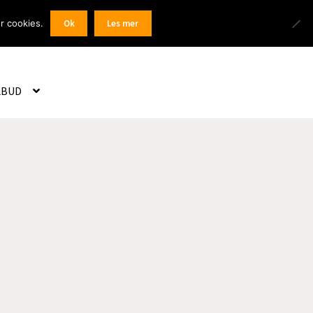
Products
r cookies.
Ok
Les mer
 / Registrer
search
LBUD