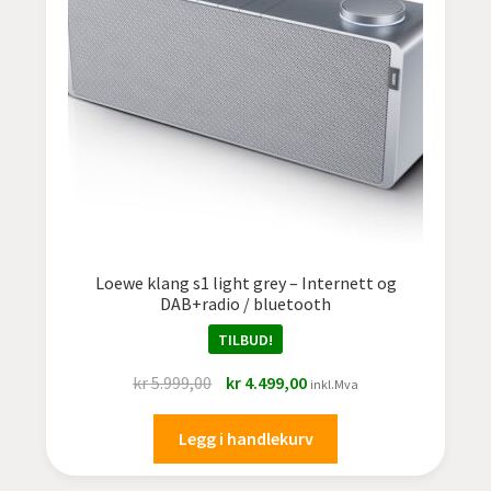
undermen
Fold
TILBUD
ut
undermen
Loewe klang s1 light grey – Internett og
DAB+radio / bluetooth
TILBUD!
Opprinnelig
Nåværende
kr
5.999,00
kr
4.499,00
inkl.Mva
pris
pris
var:
er:
Legg i handlekurv
kr 5.999,00.
kr 4.499,00.