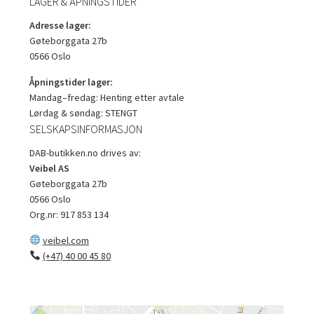
LAGER & ÅPNINGSTIDER
Adresse lager:
Gøteborggata 27b
0566 Oslo
Åpningstider lager:
Mandag–fredag: Henting etter avtale
Lørdag & søndag: STENGT
SELSKAPSINFORMASJON
DAB-butikken.no drives av:
Veibel AS
Gøteborggata 27b
0566 Oslo
Org.nr: 917 853 134
veibel.com
(+47) 40 00 45 80