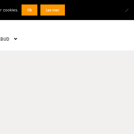
Products
r cookies.
Ok
Les mer
 / Registrer
search
LBUD