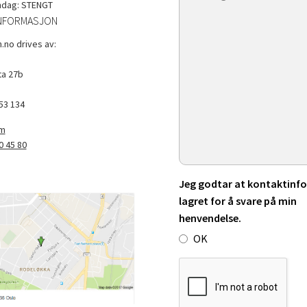
ndag: STENGT
NFORMASJON
.no drives av:
a 27b
53 134
om
0 45 80
Jeg godtar at kontaktinfo 
lagret for å svare på min
henvendelse.
OK