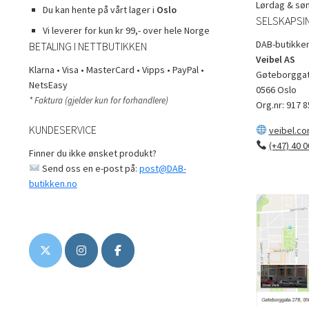
Lørdag & sø
Du kan hente på vårt lager i
Oslo
SELSKAPSI
Vi leverer for kun kr 99,- over hele Norge
DAB-butikken
BETALING I NETTBUTIKKEN
Veibel AS
Klarna • Visa • MasterCard • Vipps • PayPal •
Gøteborggat
NetsEasy
0566 Oslo
* Faktura (gjelder kun for forhandlere)
Org.nr: 917 8
KUNDESERVICE
veibel.c
(+47) 40 0
Finner du ikke ønsket produkt?
Send oss en e-post på:
post@DAB-
butikken.no