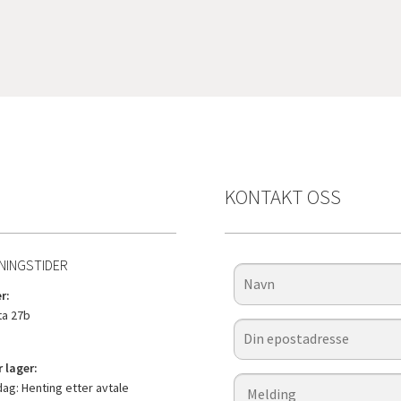
KONTAKT OSS
NINGSTIDER
r:
a 27b
 lager:
g: Henting etter avtale