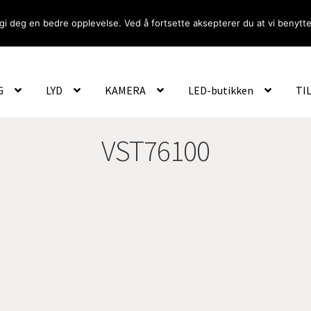
gi deg en bedre opplevelse. Ved å fortsette aksepterer du at vi benytte
Om Oss
Logg inn
G
LYD
KAMERA
LED-butikken
TI
VST76100