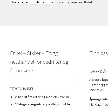
Viser det ene resultatet
Enkel – Sikker – Trygg
Finn oss
netthandel for bedrifter og
forbrukere
LAGER & ÅP
Adresse lage
Gøteborggat
TRYGG HANDEL
0566 Oslo
Vi har
30 års erfaring
med elektronikk
Åpningstider
14 dagers angrefrist
på alle produkter
Mandag–freda