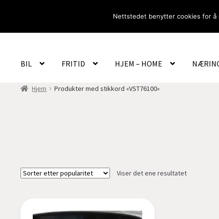
Hopp
Hopp
Nettstedet benytter cookies for å 
til
til
navigasjon
innhold
BIL
FRITID
HJEM – HOME
NÆRIN
Hjem
Produkter med stikkord «VST76100»
Viser det ene resultatet