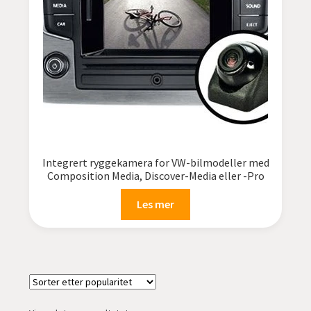
undermen
Fold
TILBUD
ut
undermen
Integrert ryggekamera for VW-bilmodeller med
Composition Media, Discover-Media eller -Pro
Les mer