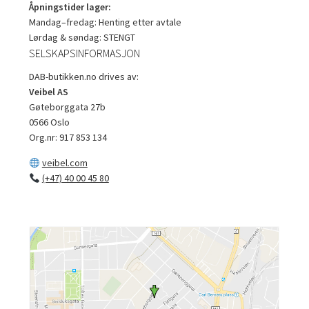
Åpningstider lager:
Mandag–fredag: Henting etter avtale
Lørdag & søndag: STENGT
SELSKAPSINFORMASJON
DAB-butikken.no drives av:
Veibel AS
Gøteborggata 27b
0566 Oslo
Org.nr: 917 853 134
veibel.com
(+47) 40 00 45 80