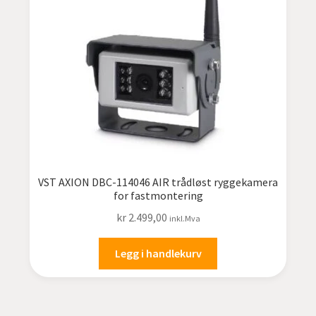
undermen
Fold
TILBUD
ut
undermen
VST AXION DBC-114046 AIR trådløst ryggekamera
for fastmontering
kr
2.499,00
inkl.Mva
Legg i handlekurv