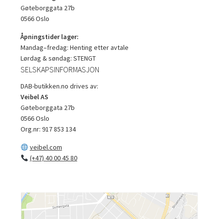
Gøteborggata 27b
0566 Oslo
Åpningstider lager:
Mandag–fredag: Henting etter avtale
Lørdag & søndag: STENGT
SELSKAPSINFORMASJON
DAB-butikken.no drives av:
Veibel AS
Gøteborggata 27b
0566 Oslo
Org.nr: 917 853 134
veibel.com
(+47) 40 00 45 80