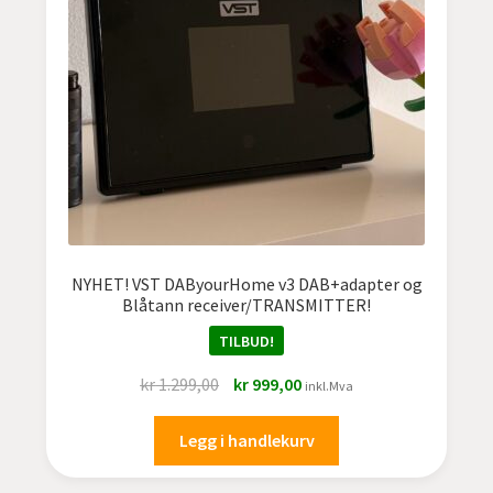
undermen
Fold
TILBUD
ut
undermen
NYHET! VST DAByourHome v3 DAB+adapter og
Blåtann receiver/TRANSMITTER!
TILBUD!
Opprinnelig
Nåværende
kr
1.299,00
kr
999,00
inkl.Mva
pris
pris
var:
er:
Legg i handlekurv
kr 1.299,00.
kr 999,00.