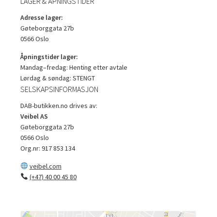
LAGER & ÅPNINGSTIDER
Adresse lager:
Gøteborggata 27b
0566 Oslo
Åpningstider lager:
Mandag–fredag: Henting etter avtale
Lørdag & søndag: STENGT
SELSKAPSINFORMASJON
DAB-butikken.no drives av:
Veibel AS
Gøteborggata 27b
0566 Oslo
Org.nr: 917 853 134
veibel.com
(+47) 40 00 45 80