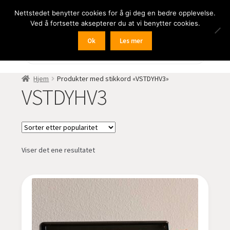
Nettstedet benytter cookies for å gi deg en bedre opplevelse.
Hopp
Hopp
Meny
Ved å fortsette aksepterer du at vi benytter cookies.
til
til
navigasjon
innhold
Ok
Les mer
Fold
BIL
Products
search
ut
undermen
Fold
FRITID
Hjem
Produkter med stikkord «VSTDYHV3»
ut
VSTDYHV3
undermen
Fold
HJEM – HOME
ut
undermen
Fold
NÆRING
ut
Viser det ene resultatet
undermen
Fold
LYD
ut
undermen
Fold
KAMERA
ut
undermen
Fold
LED-butikken
ut