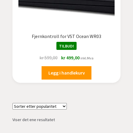
undermen
Fold
TILBUD
ut
undermen
Fjernkontroll for VST Ocean WR03
TILBUD!
Opprinnelig
Nåværende
kr
599,00
kr
499,00
inkl.Mva
pris
pris
var:
er:
Legg i handlekurv
kr 599,00.
kr 499,00.
Viser det ene resultatet