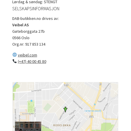
Lørdag & søndag: STENGT
SELSKAPSINFORMASJON
DAB-butikken.no drives av:
Veibel AS
Gøteborggata 27b
0566 Oslo
Org.nr: 917 853 134
veibel.com
(+47) 40 00 45 80