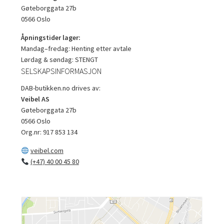
Gøteborggata 27b
0566 Oslo
Åpningstider lager:
Mandag–fredag: Henting etter avtale
Lørdag & søndag: STENGT
SELSKAPSINFORMASJON
DAB-butikken.no drives av:
Veibel AS
Gøteborggata 27b
0566 Oslo
Org.nr: 917 853 134
veibel.com
(+47) 40 00 45 80