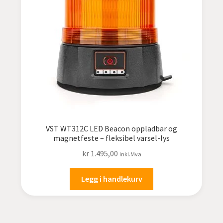
undermen
Fold
TILBUD
ut
undermen
VST WT312C LED Beacon oppladbar og
magnetfeste – fleksibel varsel-lys
kr
1.495,00
inkl.Mva
Legg i handlekurv