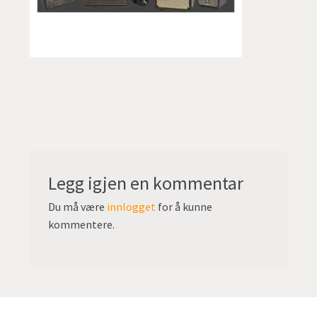
undermen
Fold
TILBUD
ut
undermen
Legg igjen en kommentar
Du må være
innlogget
for å kunne
kommentere.