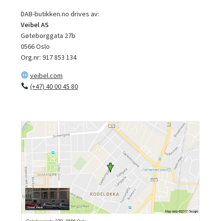
DAB-butikken.no drives av:
Veibel AS
Gøteborggata 27b
0566 Oslo
Org.nr: 917 853 134
veibel.com
(+47) 40 00 45 80