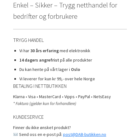
Enkel – Sikker – Trygg netthandel for
bedrifter og forbrukere
TRYGG HANDEL
Vi har
30 års erfaring
med elektronikk
14 dagers angrefrist
på alle produkter
Du kan hente på vårt lager i
Oslo
Vi leverer for kun kr 99,- over hele Norge
BETALING I NETTBUTIKKEN
Klarna • Visa • MasterCard • Vipps • PayPal • NetsEasy
* Faktura (gjelder kun for forhandlere)
KUNDESERVICE
Finner du ikke ønsket produkt?
Send oss en e-post på:
post@DAB-butikken.no