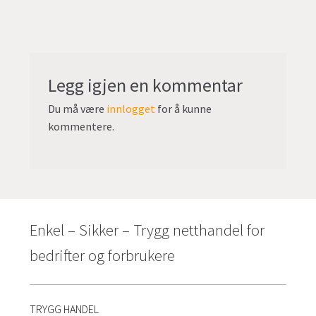
undermen
Fold
TILBUD
ut
undermen
Legg igjen en kommentar
Du må være
innlogget
for å kunne
kommentere.
Enkel – Sikker – Trygg netthandel for
bedrifter og forbrukere
TRYGG HANDEL