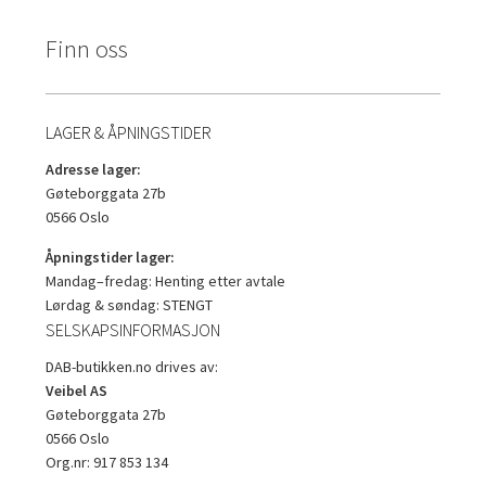
Finn oss
LAGER & ÅPNINGSTIDER
Adresse lager:
Gøteborggata 27b
0566 Oslo
Åpningstider lager:
Mandag–fredag: Henting etter avtale
Lørdag & søndag: STENGT
SELSKAPSINFORMASJON
DAB-butikken.no drives av:
Veibel AS
Gøteborggata 27b
0566 Oslo
Org.nr: 917 853 134