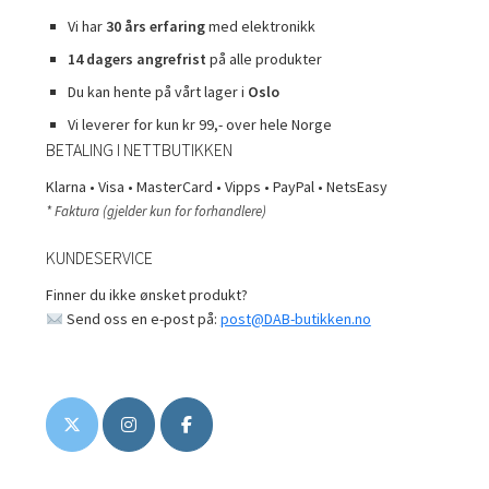
Vi har
30 års erfaring
med elektronikk
14 dagers angrefrist
på alle produkter
Du kan hente på vårt lager i
Oslo
Vi leverer for kun kr 99,- over hele Norge
BETALING I NETTBUTIKKEN
Klarna • Visa • MasterCard • Vipps • PayPal • NetsEasy
* Faktura (gjelder kun for forhandlere)
KUNDESERVICE
Finner du ikke ønsket produkt?
Send oss en e-post på:
post@DAB-butikken.no