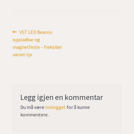
undermen
Fold
TILBUD
ut
undermen
Innleggsnavigasjon
Forrige
VST LED Beacon
innlegg:
oppladbar og
magnetfeste – fleksibel
varsel-lys
Legg igjen en kommentar
Du må være
innlogget
for å kunne
kommentere.