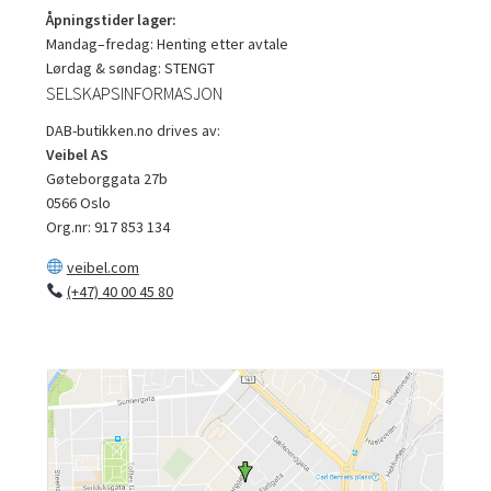
Åpningstider lager:
Mandag–fredag: Henting etter avtale
Lørdag & søndag: STENGT
SELSKAPSINFORMASJON
DAB-butikken.no drives av:
Veibel AS
Gøteborggata 27b
0566 Oslo
Org.nr: 917 853 134
veibel.com
(+47) 40 00 45 80