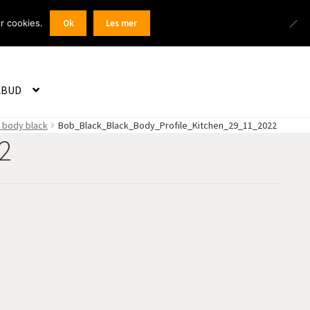
Products
r cookies.
Ok
Les mer
 / Registrer
search
LBUD
/ body black
Bob_Black_Black_Body_Profile_Kitchen_29_11_2022
2