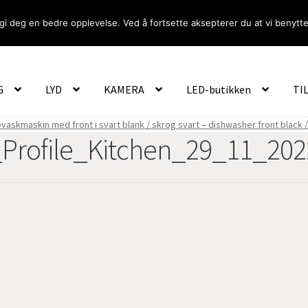
gi deg en bedre opplevelse. Ved å fortsette aksepterer du at vi benytte
Om Oss
Logg inn
G
LYD
KAMERA
LED-butikken
TI
vaskmaskin med front i svart blank / skrog svart – dishwasher front black 
Profile_Kitchen_29_11_202