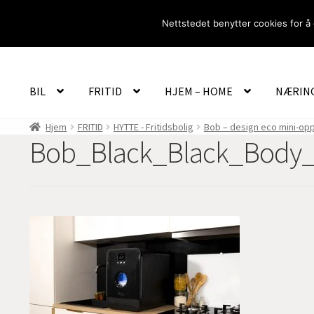
Hopp
Hopp
Nettstedet benytter cookies for å 
til
til
navigasjon
innhold
BIL
FRITID
HJEM – HOME
NÆRIN
Hjem
FRITID
HYTTE - Fritidsbolig
Bob – design eco mini-opp
Bob_Black_Black_Body_