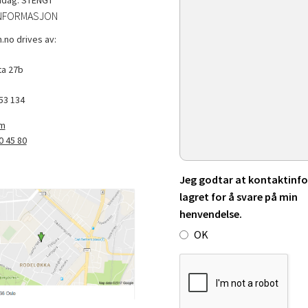
NFORMASJON
.no drives av:
a 27b
53 134
om
0 45 80
Jeg godtar at kontaktinfo 
lagret for å svare på min
henvendelse.
OK