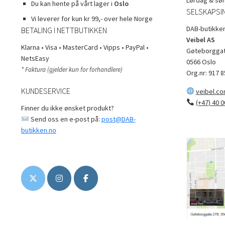
Du kan hente på vårt lager i
Oslo
SELSKAPSI
Vi leverer for kun kr 99,- over hele Norge
DAB-butikken
BETALING I NETTBUTIKKEN
Veibel AS
Klarna • Visa • MasterCard • Vipps • PayPal •
Gøteborggat
NetsEasy
0566 Oslo
* Faktura (gjelder kun for forhandlere)
Org.nr: 917 8
KUNDESERVICE
veibel.c
(+47) 40 0
Finner du ikke ønsket produkt?
Send oss en e-post på:
post@DAB-
butikken.no