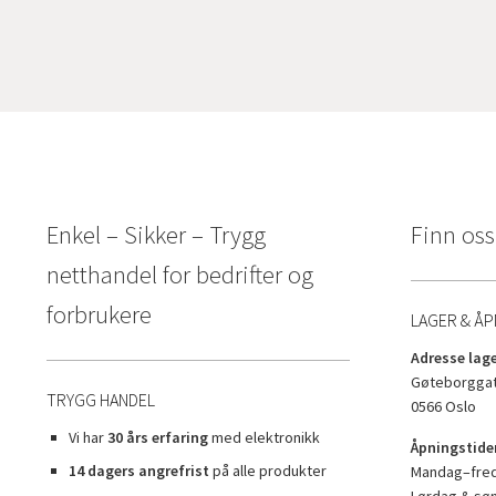
Enkel – Sikker – Trygg
Finn oss
netthandel for bedrifter og
forbrukere
LAGER & ÅP
Adresse lage
Gøteborggat
TRYGG HANDEL
0566 Oslo
Vi har
30 års erfaring
med elektronikk
Åpningstider
14 dagers angrefrist
på alle produkter
Mandag–freda
Lørdag & sø