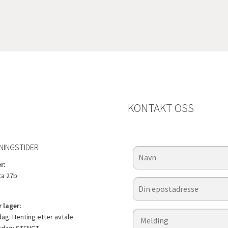
KONTAKT OSS
NINGSTIDER
r:
a 27b
 lager:
g: Henting etter avtale
ndag: STENGT