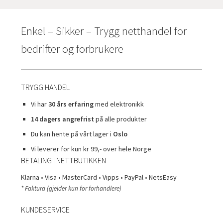
Enkel – Sikker – Trygg netthandel for
bedrifter og forbrukere
TRYGG HANDEL
Vi har
30 års erfaring
med elektronikk
14 dagers angrefrist
på alle produkter
Du kan hente på vårt lager i
Oslo
Vi leverer for kun kr 99,- over hele Norge
BETALING I NETTBUTIKKEN
Klarna • Visa • MasterCard • Vipps • PayPal • NetsEasy
* Faktura (gjelder kun for forhandlere)
KUNDESERVICE