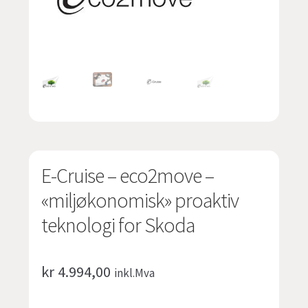
undermen
Fold
TILBUD
ut
undermen
E-Cruise – eco2move –
«miljøkonomisk» proaktiv
teknologi for Skoda
kr
4.994,00
inkl.Mva