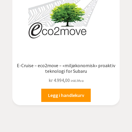
E-Cruise – eco2move – «miljøkonomisk» proaktiv
teknologi for Subaru
kr
4.994,00
inkl.Mva
Legg i handlekurv