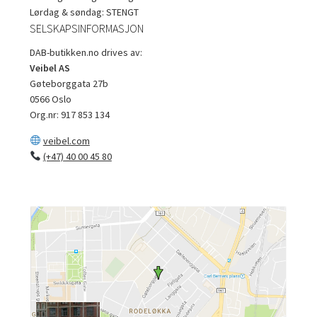
Lørdag & søndag: STENGT
SELSKAPSINFORMASJON
DAB-butikken.no drives av:
Veibel AS
Gøteborggata 27b
0566 Oslo
Org.nr: 917 853 134
veibel.com
(+47) 40 00 45 80