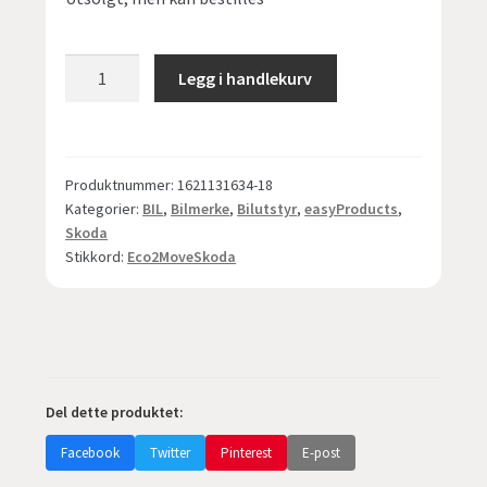
E-
Legg i handlekurv
Cruise
-
eco2move
-
Produktnummer:
1621131634-18
"miljøkonomisk"
Kategorier:
BIL
,
Bilmerke
,
Bilutstyr
,
easyProducts
,
proaktiv
Skoda
teknologi
Stikkord:
Eco2MoveSkoda
for
Skoda
antall
Del dette produktet:
Facebook
Twitter
Pinterest
E-post