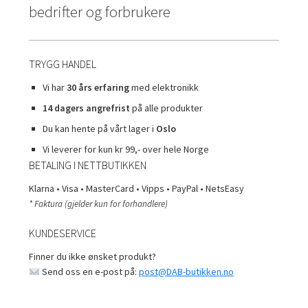
bedrifter og forbrukere
TRYGG HANDEL
Vi har
30 års erfaring
med elektronikk
14 dagers angrefrist
på alle produkter
Du kan hente på vårt lager i
Oslo
Vi leverer for kun kr 99,- over hele Norge
BETALING I NETTBUTIKKEN
Klarna • Visa • MasterCard • Vipps • PayPal • NetsEasy
* Faktura (gjelder kun for forhandlere)
KUNDESERVICE
Finner du ikke ønsket produkt?
Send oss en e-post på:
post@DAB-butikken.no