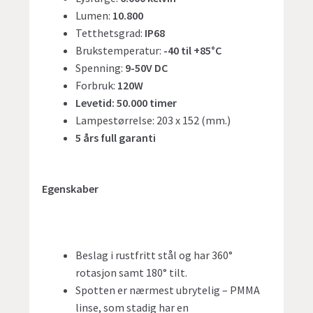
Lumen:
10.800
Tetthetsgrad:
IP68
Brukstemperatur:
-40 til +85°C
Spenning:
9-50V DC
Forbruk:
120W
Levetid: 50.000 timer
Lampestørrelse: 203 x 152 (mm.)
5 års full garanti
Egenskaber
Beslag i rustfritt stål og har 360°
rotasjon samt 180° tilt.
Spotten er nærmest ubrytelig – PMMA
linse, som stadig har en