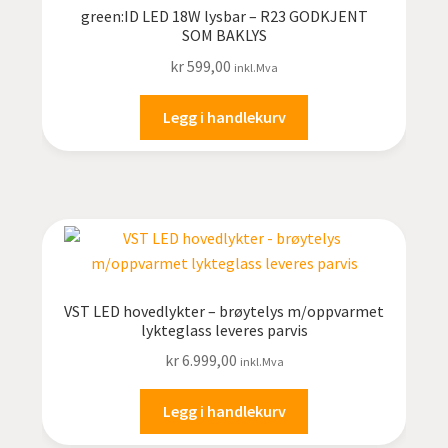
green:ID LED 18W lysbar – R23 GODKJENT
SOM BAKLYS
kr
599,00
inkl.Mva
Legg i handlekurv
VST LED hovedlykter – brøytelys m/oppvarmet
lykteglass leveres parvis
kr
6.999,00
inkl.Mva
Legg i handlekurv