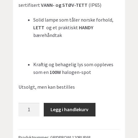
sertifisert
VANN- og STØV-TETT
(IP65)
Solid lampe som tåler norske forhold,
LETT
og et praktiskt
HANDY
bærehåndtak
Kraftig og behagelig lys som oppleves
som en
100W
halogen-spot
Utsolgt, men kan bestilles
green:ID
Legg i handlekurv
LED
arbeidslampe
WL-
120
Produktnummer:
GRIDPROWL120RLIP68