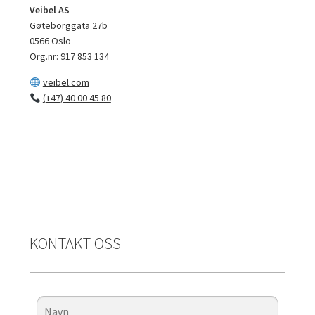
Veibel AS
Gøteborggata 27b
0566 Oslo
Org.nr: 917 853 134
veibel.com
(+47) 40 00 45 80
KONTAKT OSS