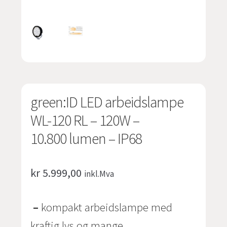
undermen
Fold
TILBUD
ut
undermen
green:ID LED arbeidslampe
WL-120 RL – 120W –
10.800 lumen – IP68
kr
5.999,00
inkl.Mva
–
kompakt arbeidslampe med
kraftig lys og mange