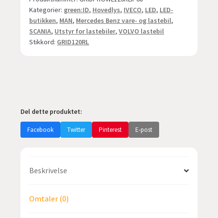
Kategorier:
green:ID
,
Hovedlys
,
IVECO
,
LED
,
LED-
RL
butikken
,
MAN
,
Mercedes Benz vare- og lastebil
,
-
SCANIA
,
Utstyr for lastebiler
,
VOLVO lastebil
120W
Stikkord:
GRID120RL
-
10.800 lumen
-
IP68
antall
Del dette produktet:
Facebook
Twitter
Pinterest
E-post
Beskrivelse
Omtaler (0)