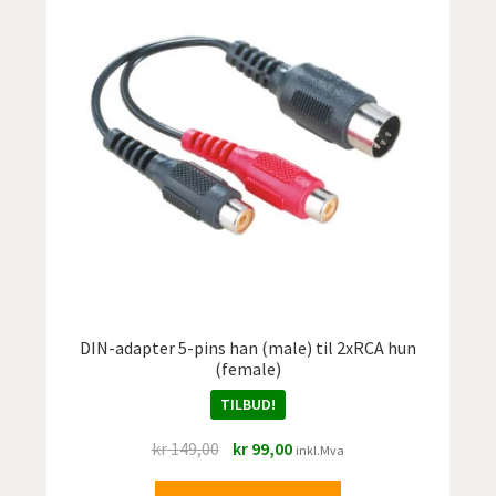
DIN-adapter 5-pins han (male) til 2xRCA hun
(female)
TILBUD!
Opprinnelig
Nåværende
kr
149,00
kr
99,00
inkl.Mva
pris
pris