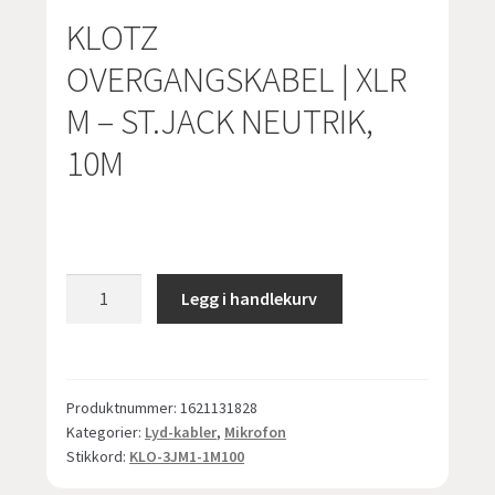
KLOTZ
OVERGANGSKABEL | XLR
M – ST.JACK NEUTRIK,
10M
KLOTZ
Legg i handlekurv
OVERGANGSKABEL
|
XLR
M
Produktnummer:
1621131828
-
Kategorier:
Lyd-kabler
,
Mikrofon
ST.JACK
Stikkord:
KLO-3JM1-1M100
NEUTRIK,