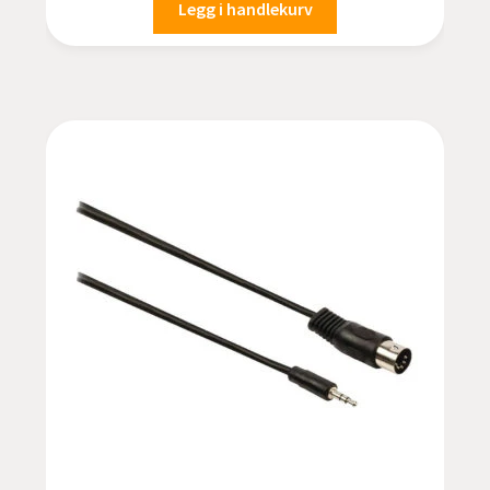
var:
er:
Legg i handlekurv
kr 149,00.
kr 99,00.