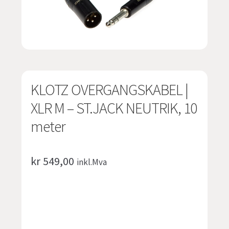
undermen
Fold
TILBUD
ut
undermen
KLOTZ OVERGANGSKABEL |
XLR M – ST.JACK NEUTRIK, 10
meter
kr
549,00
inkl.Mva