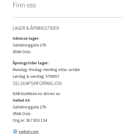
Finn oss
LAGER & ÅPNINGSTIDER
Adresse lager:
Gøteborggata 27b
0566 Oslo
Åpningstider lager:
Mandag–fredag: Henting etter avtale
Lørdag & søndag: STENGT
SELSKAPSINFORMASJON
DAB-butikken.no drives av:
Veibel AS
Gøteborggata 27b
0566 Oslo
Org.nr: 917 853 134
veibel.com