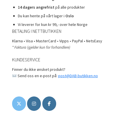
14 dagers angrefrist
på alle produkter
Du kan hente på vårt lager i
Oslo
Vi leverer for kun kr 99,- over hele Norge
BETALING I NETTBUTIKKEN
Klarna • Visa • MasterCard • Vipps • PayPal • NetsEasy
* Faktura (gjelder kun for forhandlere)
KUNDESERVICE
Finner du ikke ønsket produkt?
Send oss en e-post på:
post@DAB-butikken.no