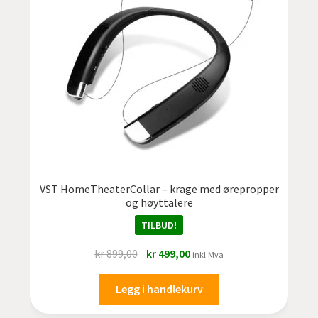
VST HomeTheaterCollar – krage med ørepropper
og høyttalere
TILBUD!
Opprinnelig
Nåværende
kr
899,00
kr
499,00
inkl.Mva
pris
pris
var:
er:
Legg i handlekurv
kr 899,00.
kr 499,00.