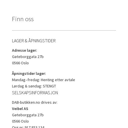
Finn oss
LAGER & ÅPNINGSTIDER
Adresse lager:
Gøteborggata 27b
0566 Oslo
Åpningstider lager:
Mandag–fredag: Henting etter avtale
Lørdag & søndag: STENGT
SELSKAPSINFORMASJON
DAB-butikken.no drives av:
Veibel AS
Gøteborggata 27b
0566 Oslo
Org.nr: 917 853 134