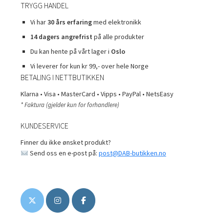
TRYGG HANDEL
Vi har
30 års erfaring
med elektronikk
14 dagers angrefrist
på alle produkter
Du kan hente på vårt lager i
Oslo
Vi leverer for kun kr 99,- over hele Norge
BETALING I NETTBUTIKKEN
Klarna • Visa • MasterCard • Vipps • PayPal • NetsEasy
* Faktura (gjelder kun for forhandlere)
KUNDESERVICE
Finner du ikke ønsket produkt?
Send oss en e-post på:
post@DAB-butikken.no