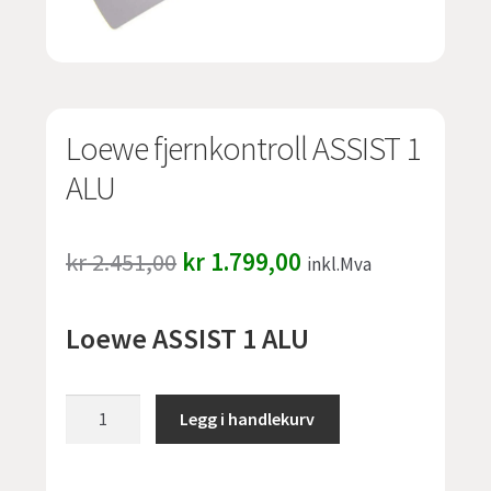
undermen
Fold
TILBUD
ut
undermen
Loewe fjernkontroll ASSIST 1
ALU
Opprinnelig
Nåværende
kr
2.451,00
kr
1.799,00
inkl.Mva
pris
pris
Loewe ASSIST 1 ALU
var:
er:
kr 2.451,00.
kr 1.799,00.
Loewe
Legg i handlekurv
fjernkontroll
ASSIST
1