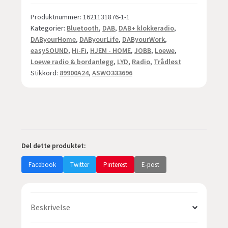
ALU
Produktnummer:
1621131876-1-1
antall
Kategorier:
Bluetooth
,
DAB
,
DAB+ klokkeradio
,
DAByourHome
,
DAByourLife
,
DAByourWork
,
easySOUND
,
Hi-Fi
,
HJEM - HOME
,
JOBB
,
Loewe
,
Loewe radio & bordanlegg
,
LYD
,
Radio
,
Trådløst
Stikkord:
89900A24
,
ASWO333696
Del dette produktet:
Facebook
Twitter
Pinterest
E-post
Beskrivelse