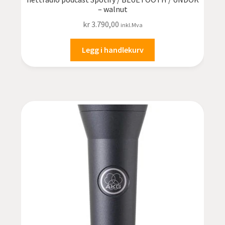
– walnut
kr
3.790,00
inkl.Mva
Legg i handlekurv