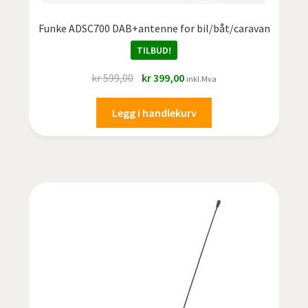
Funke ADSC700 DAB+antenne for bil/båt/caravan
TILBUD!
Opprinnelig
Nåværende
kr
599,00
kr
399,00
inkl.Mva
pris
pris
var:
er:
Legg i handlekurv
kr 599,00.
kr 399,00.