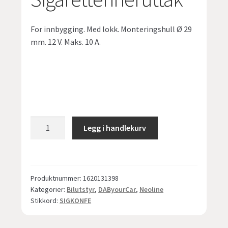
For innbygging. Med lokk. Monteringshull Ø 29
mm. 12 V. Maks. 10 A.
Sigarettenneruttak
Legg i handlekurv
12V
strømtilkobling
-
hun
Produktnummer:
1620131398
(female)
Kategorier:
Bilutstyr
,
DAByourCar
,
Neoline
antall
Stikkord:
SIGKONFE