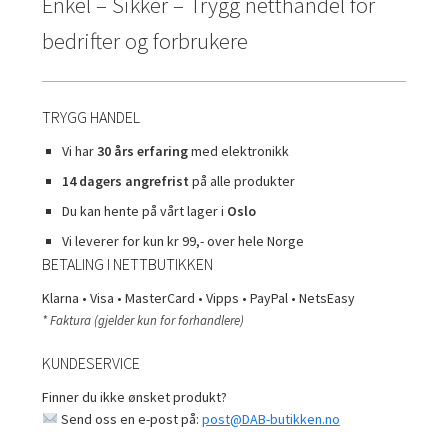
Enkel – Sikker – Trygg netthandel for
bedrifter og forbrukere
TRYGG HANDEL
Vi har
30 års erfaring
med elektronikk
14 dagers angrefrist
på alle produkter
Du kan hente på vårt lager i
Oslo
Vi leverer for kun kr 99,- over hele Norge
BETALING I NETTBUTIKKEN
Klarna • Visa • MasterCard • Vipps • PayPal • NetsEasy
* Faktura (gjelder kun for forhandlere)
KUNDESERVICE
Finner du ikke ønsket produkt?
Send oss en e-post på:
post@DAB-butikken.no