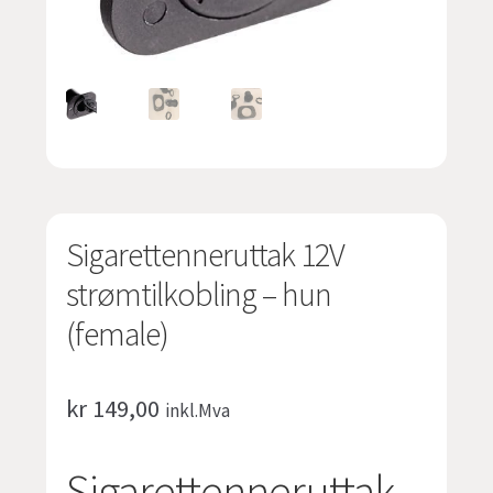
undermen
Fold
TILBUD
ut
undermen
Sigarettenneruttak 12V
strømtilkobling – hun
(female)
kr
149,00
inkl.Mva
Sigarettenneruttak