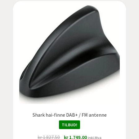
Shark hai-finne DAB+ / FM antenne
TILBUD!
Opprinnelig
Nåværende
kr
1.827,50
kr
1.749,00
inkl.Mva