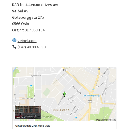
DAB-butikken.no drives av:
Veibel AS
Gøteborggata 27b
0566 Oslo
Org.nr: 917 853 134
veibel.com
(+47) 40 00 45 80