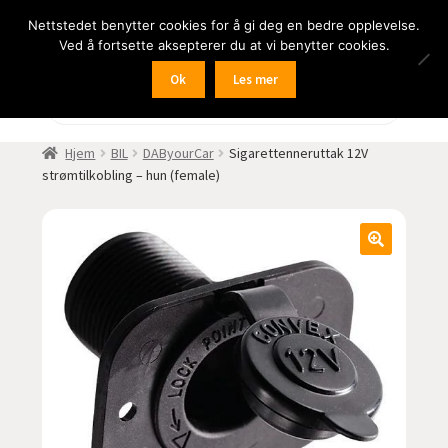
Nettstedet benytter cookies for å gi deg en bedre opplevelse.
Hopp
Hopp
Meny
Ved å fortsette aksepterer du at vi benytter cookies.
til
til
navigasjon
innhold
Ok
Les mer
Fold
BIL
Products
search
ut
undermen
Fold
FRITID
Hjem
BIL
DAByourCar
Sigarettenneruttak 12V
ut
strømtilkobling – hun (female)
undermen
Fold
HJEM – HOME
ut
undermen
Fold
NÆRING
ut
undermen
Fold
LYD
ut
undermen
Fold
KAMERA
ut
undermen
Fold
LED-butikken
ut