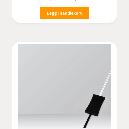
pris
pris
var:
er:
Legg i handlekurv
kr 1.827,50.
kr 1.749,00.