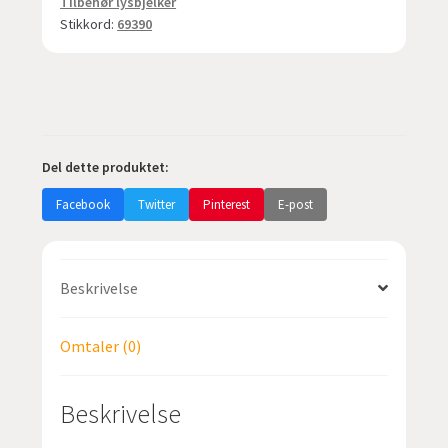
Tilbehør lysbjelker
Citan
Stikkord:
69390
-
Renault
Kangoo
antall
Del dette produktet:
Facebook
Twitter
Pinterest
E-post
Beskrivelse
Omtaler (0)
Beskrivelse