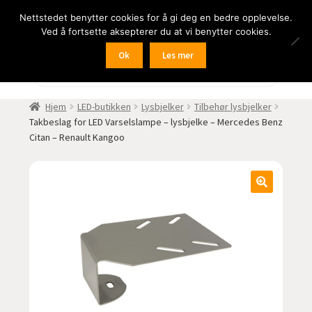
Nettstedet benytter cookies for å gi deg en bedre opplevelse.
Hopp
Hopp
Meny
Ved å fortsette aksepterer du at vi benytter cookies.
til
til
navigasjon
innhold
Ok
Les mer
Fold
BIL
Products
search
ut
undermen
Fold
FRITID
Hjem
LED-butikken
Lysbjelker
Tilbehør lysbjelker
ut
Takbeslag for LED Varselslampe – lysbjelke – Mercedes Benz
undermen
Fold
HJEM – HOME
Citan – Renault Kangoo
ut
undermen
Fold
NÆRING
ut
undermen
Fold
LYD
ut
undermen
Fold
KAMERA
ut
undermen
Fold
LED-butikken
ut