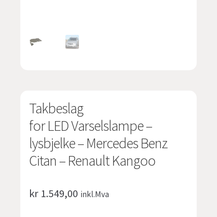
undermen
Fold
TILBUD
ut
undermen
Takbeslag
for LED Varselslampe –
lysbjelke – Mercedes Benz
Citan – Renault Kangoo
kr
1.549,00
inkl.Mva