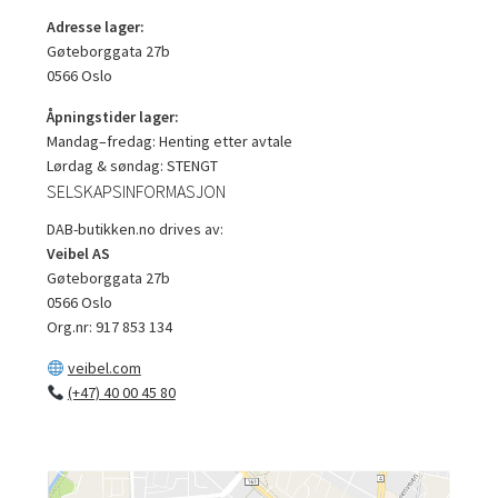
Adresse lager:
Gøteborggata 27b
0566 Oslo
Åpningstider lager:
Mandag–fredag: Henting etter avtale
Lørdag & søndag: STENGT
SELSKAPSINFORMASJON
DAB-butikken.no drives av:
Veibel AS
Gøteborggata 27b
0566 Oslo
Org.nr: 917 853 134
veibel.com
(+47) 40 00 45 80