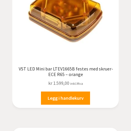
VST LED Mini bar LTEV1665B festes med skruer-
ECE R65 – orange
kr
1.599,00
inkl.Mva
Legg i handlekurv