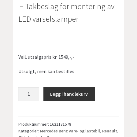
–
Takbeslag for montering av
LED varselsĺamper
Veil. utsalgspris kr 1549,-,-
Utsolgt, men kan bestilles
Takbeslag
Legg i handlekurv
for LED Varselslampe
-
lysbjelke
-
Produktnummer:
1621131578
Mercedes
Kategorier:
Mercedes Benz vare- og lastebil
,
Renault
,
Benz