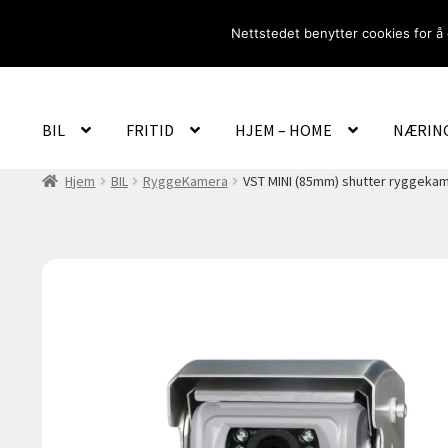
Hopp
Hopp
Nettstedet benytter cookies for å 
til
til
navigasjon
innhold
BIL
FRITID
HJEM – HOME
NÆRIN
Hjem
BIL
RyggeKamera
VST MINI (85mm) shutter ryggeka