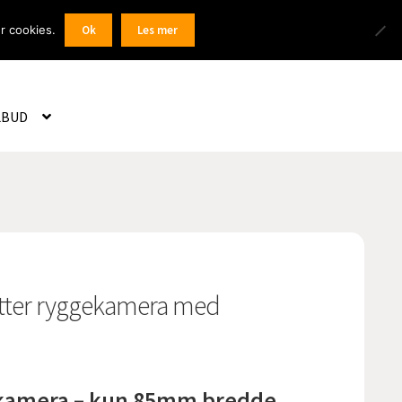
Products
r cookies.
Ok
Les mer
 / Registrer
search
LBUD
tter ryggekamera med
ekamera – kun 85mm bredde