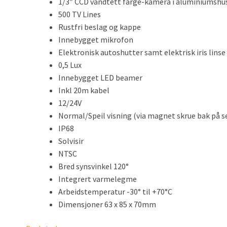
1/3″ CCD vandtett farge-kamera i aluminiumshu
500 TV Lines
Rustfri beslag og kappe
Innebygget mikrofon
Elektronisk autoshutter samt elektrisk iris linse
0,5 Lux
Innebygget LED beamer
Inkl 20m kabel
12/24V
Normal/Speil visning (via magnet skrue bak på s
IP68
Solvisir
NTSC
Bred synsvinkel 120°
Integrert varmelegme
Arbeidstemperatur -30° til +70°C
Dimensjoner 63 x 85 x 70mm