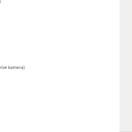
s
elve kamera)