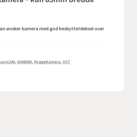
s man ønsker kamera med god beskyttetdeksel over
easyCAM
,
KAMERA
,
RyggeKamera
,
VST