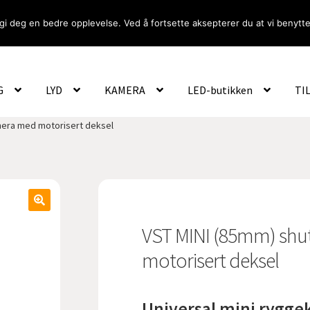
gi deg en bedre opplevelse. Ved å fortsette aksepterer du at vi benytte
Om Oss
Logg inn
G
LYD
KAMERA
LED-butikken
TI
mera med motorisert deksel
VST MINI (85mm) shu
motorisert deksel
Universal mini rygg