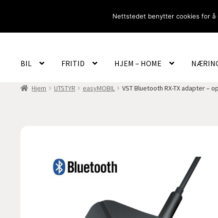
Hopp
Hopp
Nettstedet benytter cookies for å 
til
til
navigasjon
innhold
BIL
FRITID
HJEM – HOME
NÆRIN
Hjem
UTSTYR
easyMOBIL
VST Bluetooth RX-TX adapter – op