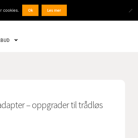
Products
r cookies.
Ok
Les mer
 / Registrer
search
LBUD
dapter – oppgrader til trådløs