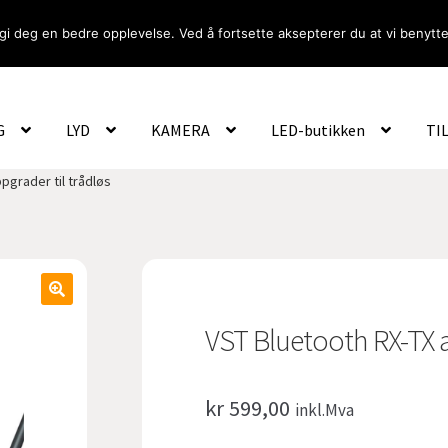
gi deg en bedre opplevelse. Ved å fortsette aksepterer du at vi benytte
Om Oss
Logg inn
G
LYD
KAMERA
LED-butikken
TI
pgrader til trådløs
VST Bluetooth RX-TX a
kr
599,00
inkl.Mva