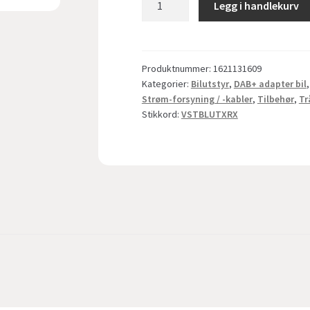
Legg i handlekurv
Bluetooth
RX-
TX
adapter
Produktnummer:
1621131609
Kategorier:
Bilutstyr
,
DAB+ adapter bil
-
Strøm-forsyning / -kabler
,
Tilbehør
,
Tr
oppgrader
Stikkord:
VSTBLUTXRX
til
trådløs
antall