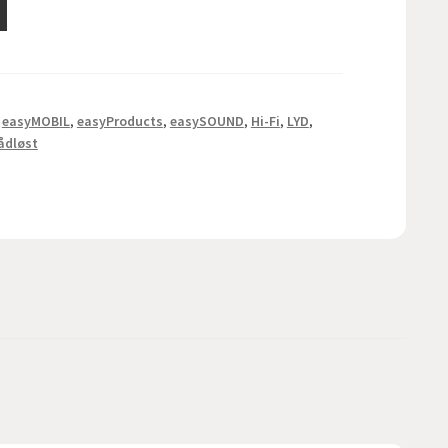
,
easyMOBIL
,
easyProducts
,
easySOUND
,
Hi-Fi
,
LYD
,
ådløst