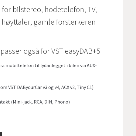
for bilstereo, hodetelefon, TV,
 høyttaler, gamle forsterkeren
 passer også for VST easyDAB+5
ra mobiltelefon til lydanlegget i bilen via AUX-
 som VST DAByourCar v3 og v4, ACX v2, Tiny C1)
ntakt (Mini-jack, RCA, DIN, Phono)