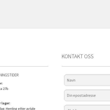
KONTAKT OSS
NINGSTIDER
r:
a 27b
 lager:
g: Henting etter avtale