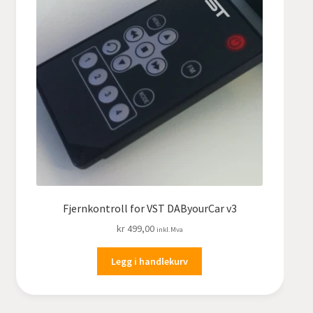
Fjernkontroll for VST DAByourCar v3
kr
499,00
inkl.Mva
Legg i handlekurv