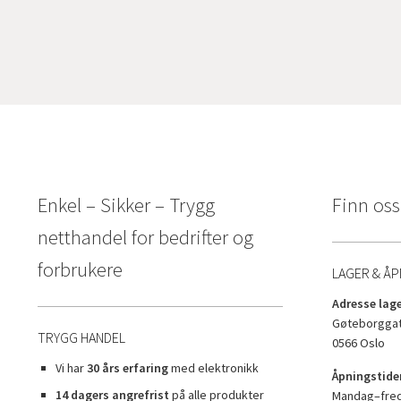
Enkel – Sikker – Trygg
Finn oss
netthandel for bedrifter og
forbrukere
LAGER & ÅP
Adresse lage
Gøteborggat
TRYGG HANDEL
0566 Oslo
Vi har
30 års erfaring
med elektronikk
Åpningstider
14 dagers angrefrist
på alle produkter
Mandag–freda