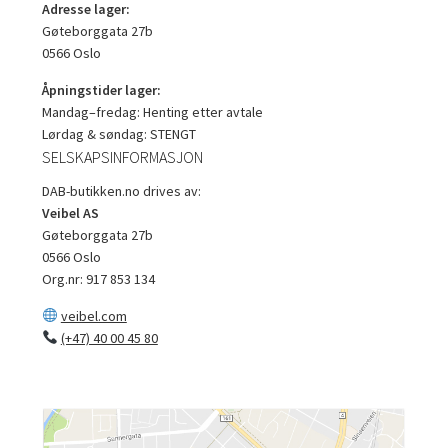
Adresse lager:
Gøteborggata 27b
0566 Oslo
Åpningstider lager:
Mandag–fredag: Henting etter avtale
Lørdag & søndag: STENGT
SELSKAPSINFORMASJON
DAB-butikken.no drives av:
Veibel AS
Gøteborggata 27b
0566 Oslo
Org.nr: 917 853 134
veibel.com
(+47) 40 00 45 80