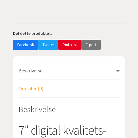
monitor
antall
Del dette produktet:
Facebook
Twitter
Pinterest
E-post
Beskrivelse
Omtaler (0)
Beskrivelse
7″ digital kvalitets-