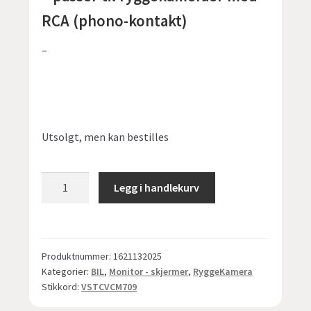
RCA (phono-kontakt)
–
Utsolgt, men kan bestilles
VST
Legg i handlekurv
CVC-
M-
709
-
Produktnummer:
1621132025
7"
Kategorier:
BIL
,
Monitor - skjermer
,
RyggeKamera
TFT
Stikkord:
VSTCVCM709
digital