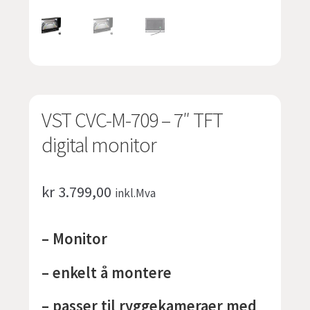
undermen
Fold
TILBUD
ut
undermen
VST CVC-M-709 – 7″ TFT
digital monitor
kr
3.799,00
inkl.Mva
– Monitor
– enkelt å montere
– passer til ryggekameraer med