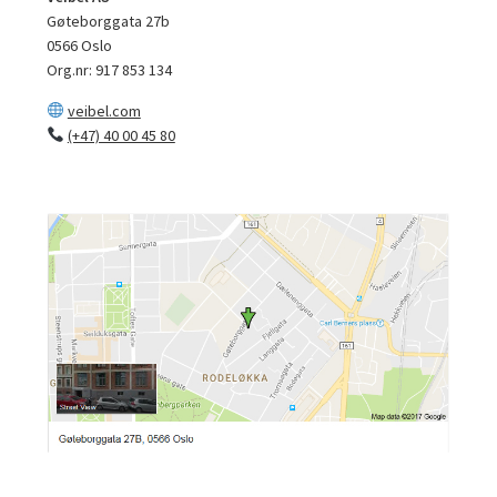
Gøteborggata 27b
0566 Oslo
Org.nr: 917 853 134
veibel.com
(+47) 40 00 45 80