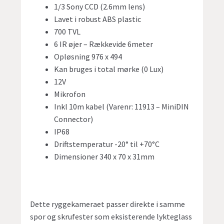
1/3 Sony CCD (2.6mm lens)
Lavet i robust ABS plastic
700 TVL
6 IR øjer – Rækkevide 6meter
Opløsning 976 x 494
Kan bruges i total mørke (0 Lux)
12V
Mikrofon
Inkl 10m kabel (Varenr: 11913 – MiniDIN
Connector)
IP68
Driftstemperatur -20° til +70°C
Dimensioner 340 x 70 x 31mm
Dette ryggekameraet passer direkte i samme
spor og skrufester som eksisterende lykteglass