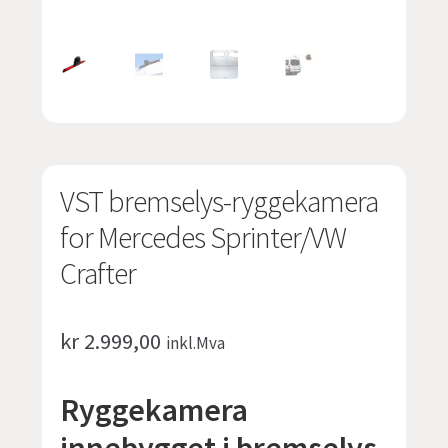
undermen
Fold
TILBUD
ut
undermen
VST bremselys-ryggekamera
for Mercedes Sprinter/VW
Crafter
kr
2.999,00
inkl.Mva
Ryggekamera
innebygget i
bremselys-