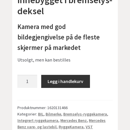
deksel
Kamera med god
bildegjengivelse på de fleste
skjermer på markedet
Utsolgt, men kan bestilles
VST
Legg i handlekurv
bremselys-
ryggekamera
for
Mercedes
Produktnummer:
1620131466
Kategorier:
BIL
,
Bilmerke
,
Bremselys-ryggekamera
,
Sprinter/VW
Integrert ryggekamera
,
Mercedes Benz
,
Mercedes
Crafter
Benz vare- og lastebil
,
RyggeKamera
,
VST
antall