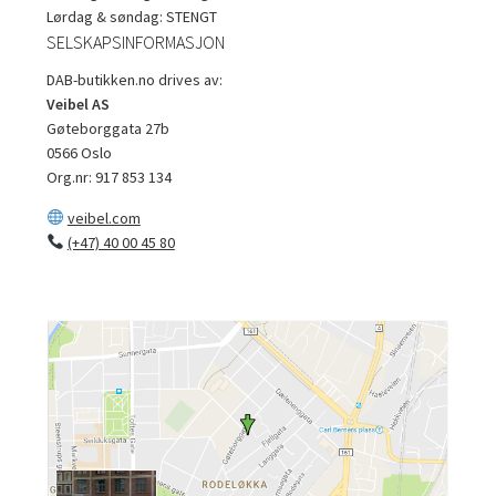
Lørdag & søndag: STENGT
SELSKAPSINFORMASJON
DAB-butikken.no drives av:
Veibel AS
Gøteborggata 27b
0566 Oslo
Org.nr: 917 853 134
veibel.com
(+47) 40 00 45 80