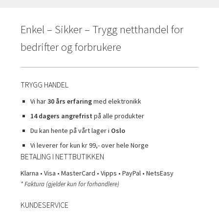
Enkel – Sikker – Trygg netthandel for
bedrifter og forbrukere
TRYGG HANDEL
Vi har
30 års erfaring
med elektronikk
14 dagers angrefrist
på alle produkter
Du kan hente på vårt lager i
Oslo
Vi leverer for kun kr 99,- over hele Norge
BETALING I NETTBUTIKKEN
Klarna • Visa • MasterCard • Vipps • PayPal • NetsEasy
* Faktura (gjelder kun for forhandlere)
KUNDESERVICE