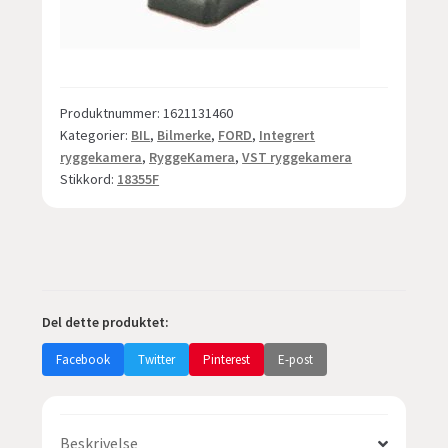
Produktnummer:
1621131460
Kategorier:
BIL
,
Bilmerke
,
FORD
,
Integrert
ryggekamera
,
RyggeKamera
,
VST ryggekamera
Stikkord:
18355F
Del dette produktet:
Facebook
Twitter
Pinterest
E-post
Beskrivelse