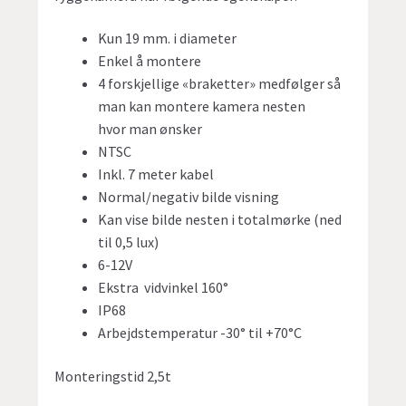
Kun 19 mm. i diameter
Enkel å montere
4 forskjellige «braketter» medfølger så
man kan montere kamera nesten
hvor man ønsker
NTSC
Inkl. 7 meter kabel
Normal/negativ bilde visning
Kan vise bilde nesten i totalmørke (ned
til 0,5 lux)
6-12V
Ekstra vidvinkel 160°
IP68
Arbejdstemperatur -30° til +70°C
Monteringstid 2,5t