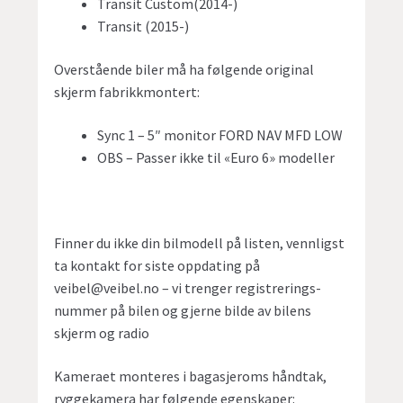
Transit Custom(2014-)
Transit (2015-)
Overstående biler må ha følgende original
skjerm fabrikkmontert:
Sync 1 – 5″ monitor FORD NAV MFD LOW
OBS – Passer ikke til «Euro 6» modeller
Finner du ikke din bilmodell på listen, vennligst
ta kontakt for siste oppdating på
veibel@veibel.no – vi trenger registrerings-
nummer på bilen og gjerne bilde av bilens
skjerm og radio
Kameraet monteres i bagasjeroms håndtak,
ryggekamera har følgende egenskaper: