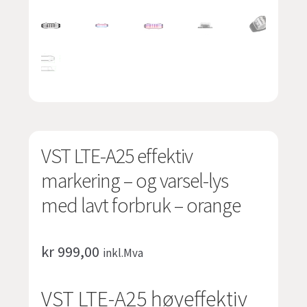
undermen
Fold
TILBUD
ut
undermen
VST LTE-A25 effektiv
markering – og varsel-lys
med lavt forbruk – orange
kr
999,00
inkl.Mva
VST LTE-A25 høyeffektiv