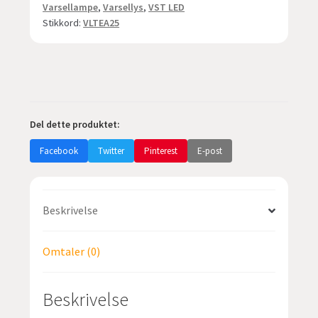
varsel-
Varsellampe
,
Varsellys
,
VST LED
Stikkord:
VLTEA25
lys
med
lavt
forbruk
-
orange
Del dette produktet:
antall
Facebook
Twitter
Pinterest
E-post
Beskrivelse
Omtaler (0)
Beskrivelse