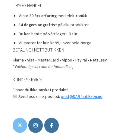
TRYGG HANDEL
Vi har
30 års erfaring
med elektronikk
14 dagers angrefrist
på alle produkter
Du kan hente på vårt lager i
Oslo
Vi leverer for kun kr 99,- over hele Norge
BETALING I NETTBUTIKKEN
Klarna • Visa • MasterCard • Vipps • PayPal • NetsEasy
* Faktura (gjelder kun for forhandlere)
KUNDESERVICE
Finner du ikke ønsket produkt?
Send oss en e-post på:
post@DAB-butikken.no