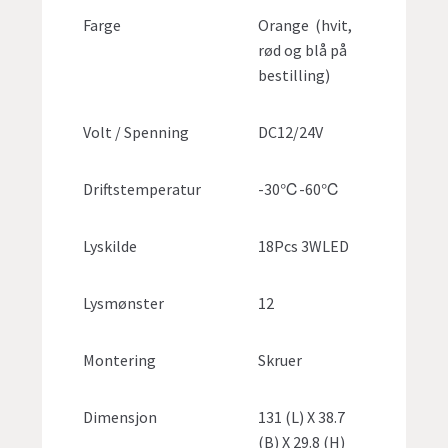
Farge
Orange (hvit,
rød og blå på
bestilling)
Volt / Spenning
DC12/24V
Driftstemperatur
-30℃-60℃
Lyskilde
18Pcs 3WLED
Lysmønster
12
Montering
Skruer
Dimensjon
131 (L) X 38.7
(B) X 29.8 (H)