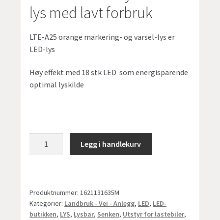
lys med lavt forbruk
LTE-A25 orange markering- og varsel-lys er
LED-lys
Høy effekt med 18 stk LED som energisparende
optimal lyskilde
VST
Legg i handlekurv
LTE-
A25
effektiv
markering
Produktnummer:
1621131635M
-
Kategorier:
Landbruk - Vei - Anlegg
,
LED
,
LED-
og
butikken
,
LYS
,
Lysbar
,
Senken
,
Utstyr for lastebiler
,