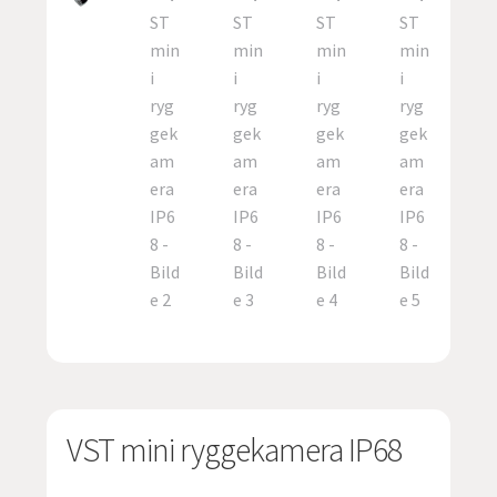
undermen
Fold
TILBUD
ut
undermen
VST mini ryggekamera IP68