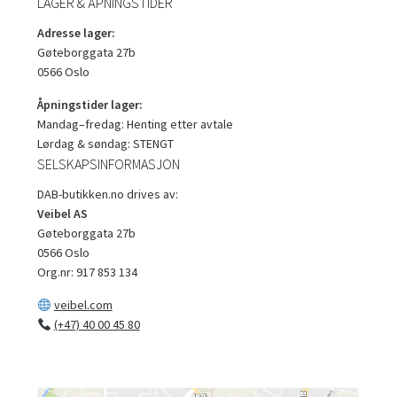
LAGER & ÅPNINGSTIDER
Adresse lager:
Gøteborggata 27b
0566 Oslo
Åpningstider lager:
Mandag–fredag: Henting etter avtale
Lørdag & søndag: STENGT
SELSKAPSINFORMASJON
DAB-butikken.no drives av:
Veibel AS
Gøteborggata 27b
0566 Oslo
Org.nr: 917 853 134
veibel.com
(+47) 40 00 45 80