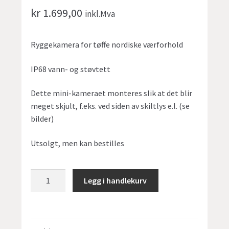
kr
1.699,00
inkl.Mva
Ryggekamera for tøffe nordiske værforhold
IP68 vann- og støvtett
Dette mini-kameraet monteres slik at det blir
meget skjult, f.eks. ved siden av skiltlys e.l. (se
bilder)
Utsolgt, men kan bestilles
VST
Legg i handlekurv
mini
ryggekamera
IP68
antall