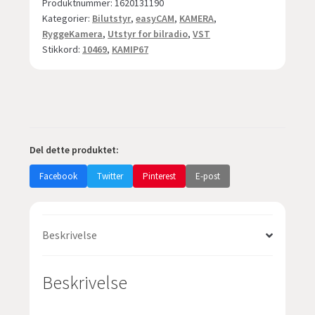
Produktnummer:
1620131190
Kategorier:
Bilutstyr
,
easyCAM
,
KAMERA
,
RyggeKamera
,
Utstyr for bilradio
,
VST
Stikkord:
10469
,
KAMIP67
Del dette produktet:
Facebook
Twitter
Pinterest
E-post
Beskrivelse
Beskrivelse