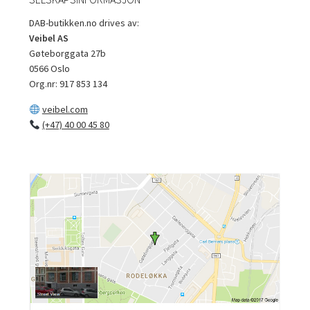
DAB-butikken.no drives av:
Veibel AS
Gøteborggata 27b
0566 Oslo
Org.nr: 917 853 134
veibel.com
(+47) 40 00 45 80