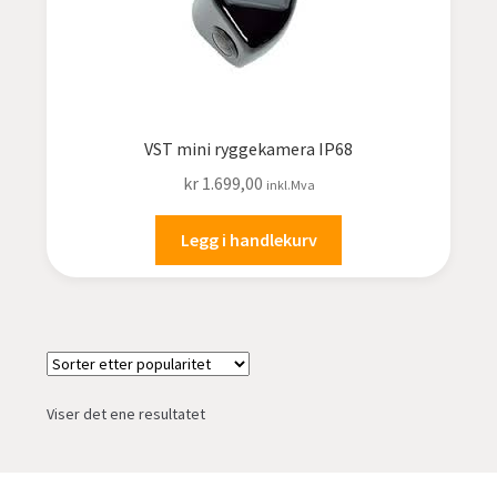
undermen
Fold
TILBUD
ut
undermen
VST mini ryggekamera IP68
kr
1.699,00
inkl.Mva
Legg i handlekurv
Viser det ene resultatet