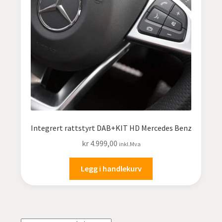
undermen
Fold
TILBUD
ut
undermen
Integrert rattstyrt DAB+KIT HD Mercedes Benz
kr
4.999,00
inkl.Mva
Legg i handlekurv