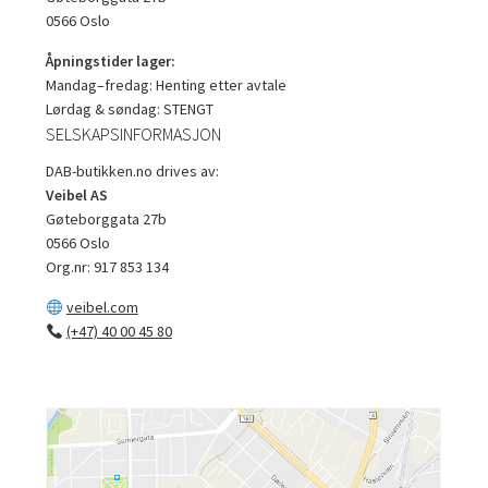
0566 Oslo
Åpningstider lager:
Mandag–fredag: Henting etter avtale
Lørdag & søndag: STENGT
SELSKAPSINFORMASJON
DAB-butikken.no drives av:
Veibel AS
Gøteborggata 27b
0566 Oslo
Org.nr: 917 853 134
veibel.com
(+47) 40 00 45 80