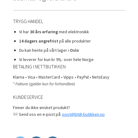
undermen
Fold
TILBUD
ut
undermen
TRYGG HANDEL
Vi har
30 års erfaring
med elektronikk
14 dagers angrefrist
på alle produkter
Du kan hente på vårt lager i
Oslo
Vi leverer for kun kr 99,- over hele Norge
BETALING I NETTBUTIKKEN
Klarna • Visa • MasterCard • Vipps • PayPal • NetsEasy
* Faktura (gjelder kun for forhandlere)
KUNDESERVICE
Finner du ikke ønsket produkt?
Send oss en e-post på:
post@DAB-butikken.no