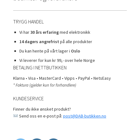
undermen
Fold
TILBUD
ut
undermen
TRYGG HANDEL
Vi har
30 års erfaring
med elektronikk
14 dagers angrefrist
på alle produkter
Du kan hente på vårt lager i
Oslo
Vi leverer for kun kr 99,- over hele Norge
BETALING I NETTBUTIKKEN
Klarna • Visa • MasterCard • Vipps • PayPal • NetsEasy
* Faktura (gjelder kun for forhandlere)
KUNDESERVICE
Finner du ikke ønsket produkt?
Send oss en e-post på:
post@DAB-butikken.no