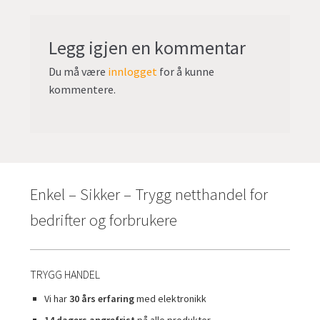
undermen
Fold
TILBUD
ut
undermen
Legg igjen en kommentar
Du må være
innlogget
for å kunne
kommentere.
Enkel – Sikker – Trygg netthandel for
bedrifter og forbrukere
TRYGG HANDEL
Vi har
30 års erfaring
med elektronikk