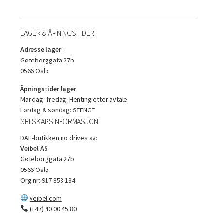
LAGER & ÅPNINGSTIDER
Adresse lager:
Gøteborggata 27b
0566 Oslo
Åpningstider lager:
Mandag–fredag: Henting etter avtale
Lørdag & søndag: STENGT
SELSKAPSINFORMASJON
DAB-butikken.no drives av:
Veibel AS
Gøteborggata 27b
0566 Oslo
Org.nr: 917 853 134
veibel.com
(+47) 40 00 45 80