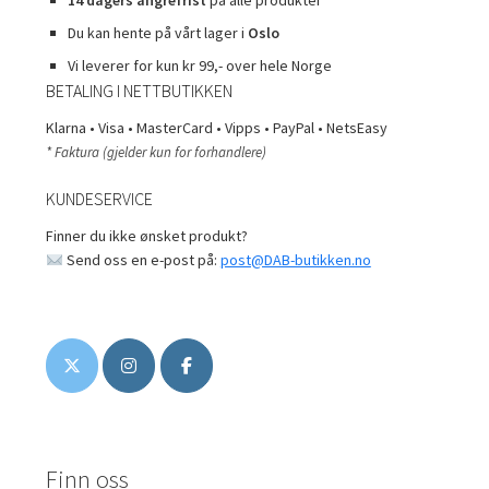
14 dagers angrefrist
på alle produkter
Du kan hente på vårt lager i
Oslo
Vi leverer for kun kr 99,- over hele Norge
BETALING I NETTBUTIKKEN
Klarna • Visa • MasterCard • Vipps • PayPal • NetsEasy
* Faktura (gjelder kun for forhandlere)
KUNDESERVICE
Finner du ikke ønsket produkt?
Send oss en e-post på:
post@DAB-butikken.no
Finn oss