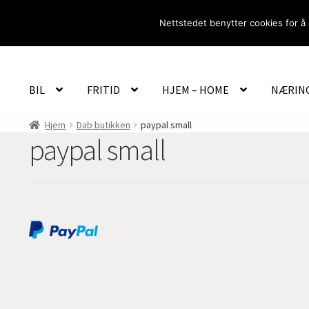
Hopp
Hopp
Nettstedet benytter cookies for å 
til
til
navigasjon
innhold
BIL
FRITID
HJEM – HOME
NÆRIN
Hjem
Dab butikken
paypal small
paypal small