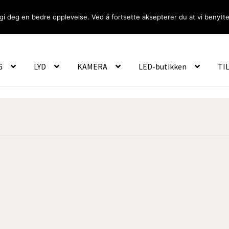
gi deg en bedre opplevelse. Ved å fortsette aksepterer du at vi benytte
Om Oss
Logg inn
G
LYD
KAMERA
LED-butikken
TI