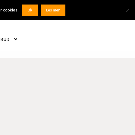
Products
r cookies.
Ok
Les mer
 / Registrer
search
LBUD