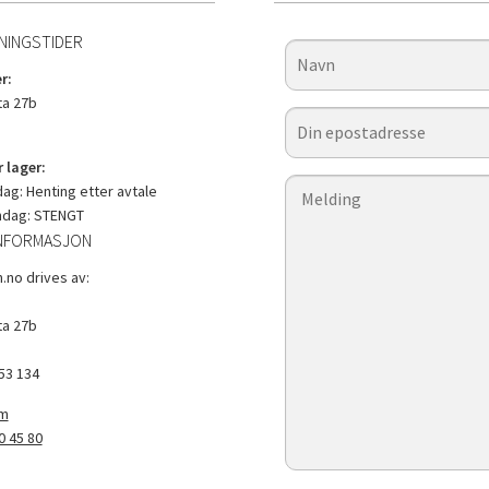
NINGSTIDER
r:
a 27b
 lager:
g: Henting etter avtale
ndag: STENGT
NFORMASJON
.no drives av:
a 27b
53 134
om
0 45 80