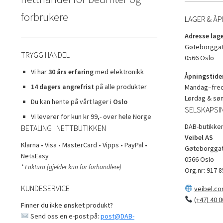
forbrukere
LAGER & ÅP
Adresse lage
Gøteborggat
TRYGG HANDEL
0566 Oslo
Vi har
30 års erfaring
med elektronikk
Åpningstider
14 dagers angrefrist
på alle produkter
Mandag–freda
Lørdag & sø
Du kan hente på vårt lager i
Oslo
SELSKAPSI
Vi leverer for kun kr 99,- over hele Norge
DAB-butikken
BETALING I NETTBUTIKKEN
Veibel AS
Klarna • Visa • MasterCard • Vipps • PayPal •
Gøteborggat
NetsEasy
0566 Oslo
* Faktura (gjelder kun for forhandlere)
Org.nr: 917 8
KUNDESERVICE
veibel.c
(+47) 40 0
Finner du ikke ønsket produkt?
Send oss en e-post på:
post@DAB-