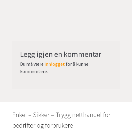
undermen
Fold
TILBUD
ut
undermen
Legg igjen en kommentar
Du må være
innlogget
for å kunne
kommentere.
Enkel – Sikker – Trygg netthandel for
bedrifter og forbrukere