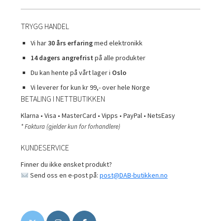
TRYGG HANDEL
Vi har
30 års erfaring
med elektronikk
14 dagers angrefrist
på alle produkter
Du kan hente på vårt lager i
Oslo
Vi leverer for kun kr 99,- over hele Norge
BETALING I NETTBUTIKKEN
Klarna • Visa • MasterCard • Vipps • PayPal • NetsEasy
* Faktura (gjelder kun for forhandlere)
KUNDESERVICE
Finner du ikke ønsket produkt?
Send oss en e-post på:
post@DAB-butikken.no